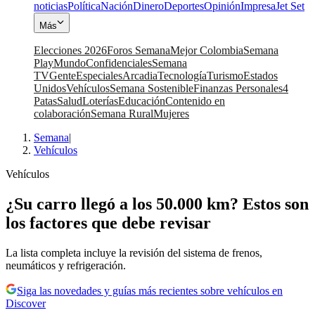
noticias
Política
Nación
Dinero
Deportes
Opinión
Impresa
Jet Set
Más
Elecciones 2026
Foros Semana
Mejor Colombia
Semana
Play
Mundo
Confidenciales
Semana
TV
Gente
Especiales
Arcadia
Tecnología
Turismo
Estados
Unidos
Vehículos
Semana Sostenible
Finanzas Personales
4
Patas
Salud
Loterías
Educación
Contenido en
colaboración
Semana Rural
Mujeres
Semana
|
Vehículos
Vehículos
¿Su carro llegó a los 50.000 km? Estos son
los factores que debe revisar
La lista completa incluye la revisión del sistema de frenos,
neumáticos y refrigeración.
Siga las novedades y guías más recientes sobre vehículos en
Discover