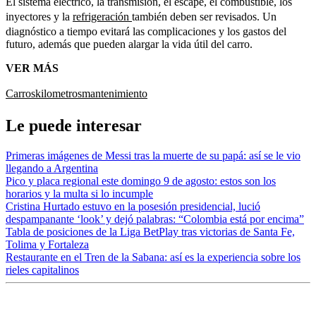
El sistema eléctrico, la transmisión, el escape, el combustible, los
inyectores y la
refrigeración
también deben ser revisados. Un
diagnóstico a tiempo evitará las complicaciones y los gastos del
futuro, además que pueden alargar la vida útil del carro.
VER MÁS
Carros
kilometros
mantenimiento
Le puede interesar
Primeras imágenes de Messi tras la muerte de su papá: así se le vio
llegando a Argentina
Pico y placa regional este domingo 9 de agosto: estos son los
horarios y la multa si lo incumple
Cristina Hurtado estuvo en la posesión presidencial, lució
despampanante ‘look’ y dejó palabras: “Colombia está por encima”
Tabla de posiciones de la Liga BetPlay tras victorias de Santa Fe,
Tolima y Fortaleza
Restaurante en el Tren de la Sabana: así es la experiencia sobre los
rieles capitalinos