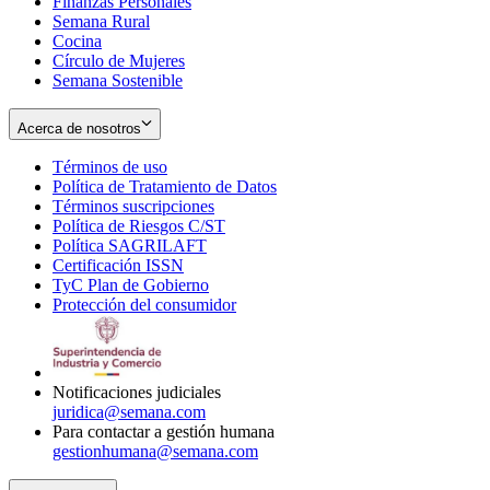
Finanzas Personales
Semana Rural
Cocina
Círculo de Mujeres
Semana Sostenible
Acerca de nosotros
Términos de uso
Opens
Política de Tratamiento de Datos
in
Opens
Términos suscripciones
new
Opens
in
Política de Riesgos C/ST
window
in
Opens
new
Política SAGRILAFT
Opens
new
in
window
Certificación ISSN
Opens
in
window
new
TyC Plan de Gobierno
in
new
Opens
window
Protección del consumidor
new
window
in
Opens
window
new
in
window
new
window
Notificaciones judiciales
juridica@semana.com
Para contactar a gestión humana
gestionhumana@semana.com