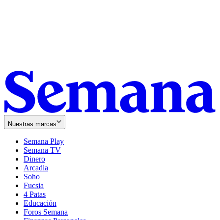
Nuestras marcas
Semana Play
Semana TV
Dinero
Arcadia
Soho
Opens
Fucsia
in
Opens
4 Patas
new
in
Educación
window
new
Foros Semana
window