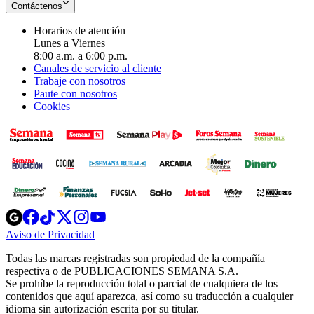
Contáctenos
Horarios de atención
Lunes a Viernes
8:00 a.m. a 6:00 p.m.
Canales de servicio al cliente
Trabaje con nosotros
Paute con nosotros
Cookies
Opens
Opens
Opens
Opens
Opens
in
in
in
in
in
Aviso de Privacidad
Opens
new
new
new
new
new
in
window
window
window
window
window
Todas las marcas registradas son propiedad de la compañía
new
respectiva o de PUBLICACIONES SEMANA S.A.
window
Se prohíbe la reproducción total o parcial de cualquiera de los
contenidos que aquí aparezca, así como su traducción a cualquier
idioma sin autorización escrita por su titular.