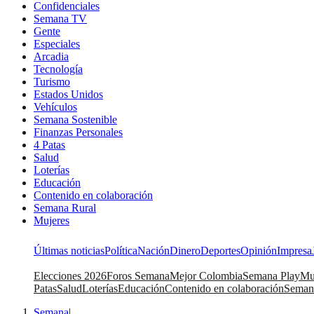
Confidenciales
Semana TV
Gente
Especiales
Arcadia
Tecnología
Turismo
Estados Unidos
Vehículos
Semana Sostenible
Finanzas Personales
4 Patas
Salud
Loterías
Educación
Contenido en colaboración
Semana Rural
Mujeres
Últimas noticias
Política
Nación
Dinero
Deportes
Opinión
Impresa
Elecciones 2026
Foros Semana
Mejor Colombia
Semana Play
Mu
Patas
Salud
Loterías
Educación
Contenido en colaboración
Seman
Semana
|