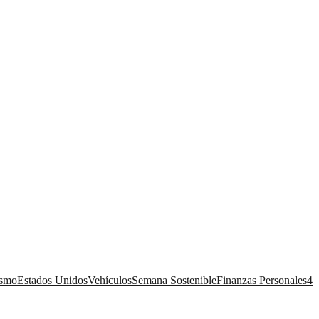
ismo
Estados Unidos
Vehículos
Semana Sostenible
Finanzas Personales
4