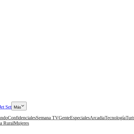
Jet Set
Más
ndo
Confidenciales
Semana TV
Gente
Especiales
Arcadia
Tecnología
Tur
a Rural
Mujeres