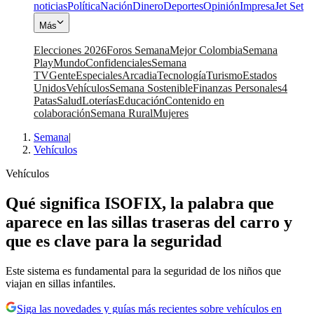
noticias
Política
Nación
Dinero
Deportes
Opinión
Impresa
Jet Set
Más
Elecciones 2026
Foros Semana
Mejor Colombia
Semana
Play
Mundo
Confidenciales
Semana
TV
Gente
Especiales
Arcadia
Tecnología
Turismo
Estados
Unidos
Vehículos
Semana Sostenible
Finanzas Personales
4
Patas
Salud
Loterías
Educación
Contenido en
colaboración
Semana Rural
Mujeres
Semana
|
Vehículos
Vehículos
Qué significa ISOFIX, la palabra que
aparece en las sillas traseras del carro y
que es clave para la seguridad
Este sistema es fundamental para la seguridad de los niños que
viajan en sillas infantiles.
Siga las novedades y guías más recientes sobre vehículos en