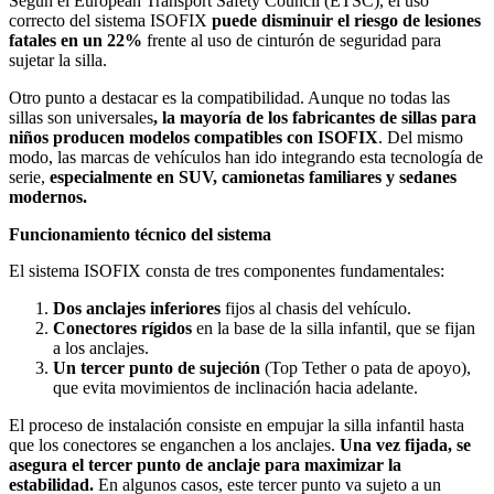
Según el European Transport Safety Council (ETSC), el uso
correcto del sistema ISOFIX
puede disminuir el riesgo de lesiones
fatales en un 22%
frente al uso de cinturón de seguridad para
sujetar la silla.
Otro punto a destacar es la compatibilidad. Aunque no todas las
sillas son universales
, la mayoría de los fabricantes de sillas para
niños producen modelos compatibles con ISOFIX
. Del mismo
modo, las marcas de vehículos han ido integrando esta tecnología de
serie,
especialmente en SUV, camionetas familiares y sedanes
modernos.
Funcionamiento técnico del sistema
El sistema ISOFIX consta de tres componentes fundamentales:
Dos anclajes inferiores
fijos al chasis del vehículo.
Conectores rígidos
en la base de la silla infantil, que se fijan
a los anclajes.
Un tercer punto de sujeción
(Top Tether o pata de apoyo),
que evita movimientos de inclinación hacia adelante.
El proceso de instalación consiste en empujar la silla infantil hasta
que los conectores se enganchen a los anclajes.
Una vez fijada, se
asegura el tercer punto de anclaje para maximizar la
estabilidad.
En algunos casos, este tercer punto va sujeto a un