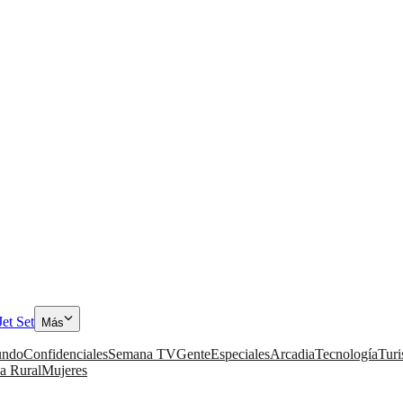
Jet Set
Más
ndo
Confidenciales
Semana TV
Gente
Especiales
Arcadia
Tecnología
Tur
a Rural
Mujeres