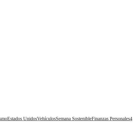
ismo
Estados Unidos
Vehículos
Semana Sostenible
Finanzas Personales
4