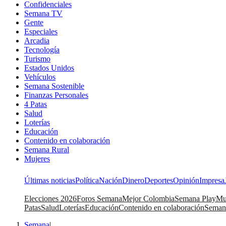
Confidenciales
Semana TV
Gente
Especiales
Arcadia
Tecnología
Turismo
Estados Unidos
Vehículos
Semana Sostenible
Finanzas Personales
4 Patas
Salud
Loterías
Educación
Contenido en colaboración
Semana Rural
Mujeres
Últimas noticias
Política
Nación
Dinero
Deportes
Opinión
Impresa
Elecciones 2026
Foros Semana
Mejor Colombia
Semana Play
Mu
Patas
Salud
Loterías
Educación
Contenido en colaboración
Seman
Semana
|