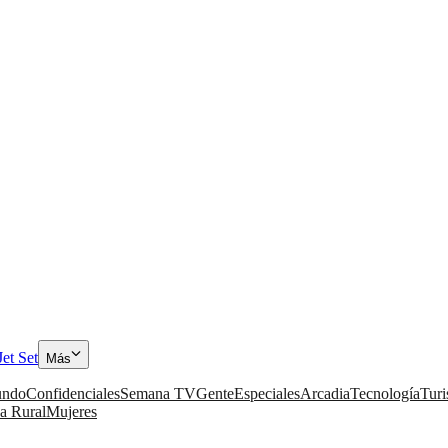
Jet Set
Más
ndo
Confidenciales
Semana TV
Gente
Especiales
Arcadia
Tecnología
Tur
a Rural
Mujeres