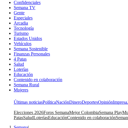
Confidenciales
Semana TV
Gente
Especiales
Arcadia
Tecnología
Turismo
Estados Unidos
Vehículos
Semana Sostenible
Finanzas Personales
4 Patas
Salud
Loterías
Educación
Contenido en colaboración
Semana Rural
Mujeres
Últimas noticias
Política
Nación
Dinero
Deportes
Opinión
Impresa
Elecciones 2026
Foros Semana
Mejor Colombia
Semana Play
Mu
Patas
Salud
Loterías
Educación
Contenido en colaboración
Seman
Semana
|