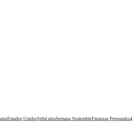
ismo
Estados Unidos
Vehículos
Semana Sostenible
Finanzas Personales
4