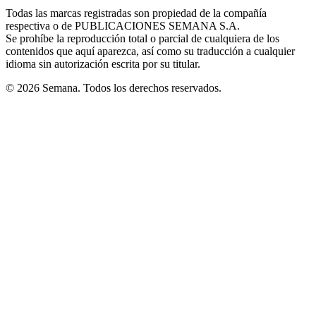
in
window
window
window
window
window
Todas las marcas registradas son propiedad de la compañía
new
respectiva o de PUBLICACIONES SEMANA S.A.
window
Se prohíbe la reproducción total o parcial de cualquiera de los
contenidos que aquí aparezca, así como su traducción a cualquier
idioma sin autorización escrita por su titular.
© 2026 Semana. Todos los derechos reservados.