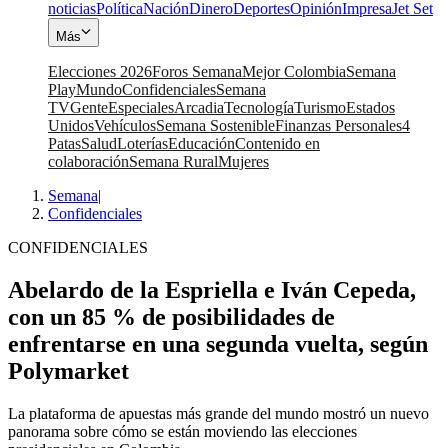
noticias
Política
Nación
Dinero
Deportes
Opinión
Impresa
Jet Set
Más
Elecciones 2026
Foros Semana
Mejor Colombia
Semana
Play
Mundo
Confidenciales
Semana
TV
Gente
Especiales
Arcadia
Tecnología
Turismo
Estados
Unidos
Vehículos
Semana Sostenible
Finanzas Personales
4
Patas
Salud
Loterías
Educación
Contenido en
colaboración
Semana Rural
Mujeres
Semana
|
Confidenciales
CONFIDENCIALES
Abelardo de la Espriella e Iván Cepeda,
con un 85 % de posibilidades de
enfrentarse en una segunda vuelta, según
Polymarket
La plataforma de apuestas más grande del mundo mostró un nuevo
panorama sobre cómo se están moviendo las elecciones