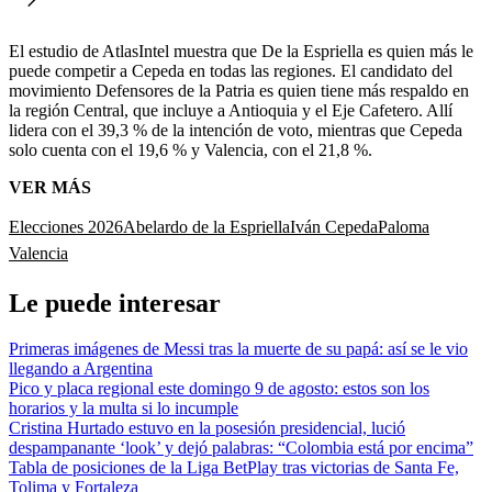
El estudio de AtlasIntel muestra que De la Espriella es quien más le
puede competir a Cepeda en todas las regiones. El candidato del
movimiento Defensores de la Patria es quien tiene más respaldo en
la región Central, que incluye a Antioquia y el Eje Cafetero. Allí
lidera con el 39,3 % de la intención de voto, mientras que Cepeda
solo cuenta con el 19,6 % y Valencia, con el 21,8 %.
VER MÁS
Elecciones 2026
Abelardo de la Espriella
Iván Cepeda
Paloma
Valencia
Le puede interesar
Primeras imágenes de Messi tras la muerte de su papá: así se le vio
llegando a Argentina
Pico y placa regional este domingo 9 de agosto: estos son los
horarios y la multa si lo incumple
Cristina Hurtado estuvo en la posesión presidencial, lució
despampanante ‘look’ y dejó palabras: “Colombia está por encima”
Tabla de posiciones de la Liga BetPlay tras victorias de Santa Fe,
Tolima y Fortaleza