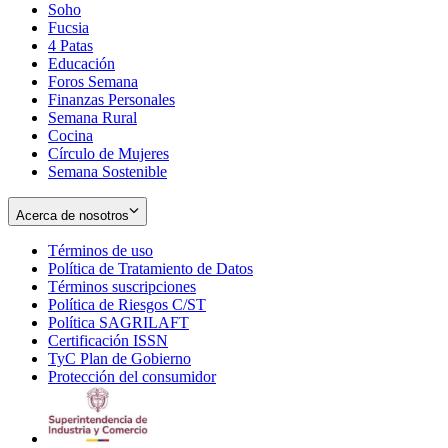
Soho
Opens
Fucsia
in
Opens
4 Patas
new
in
Educación
window
new
Foros Semana
window
Finanzas Personales
Semana Rural
Cocina
Círculo de Mujeres
Semana Sostenible
Acerca de nosotros
Términos de uso
Opens
Política de Tratamiento de Datos
in
Opens
Términos suscripciones
new
Opens
in
Política de Riesgos C/ST
window
in
Opens
new
Política SAGRILAFT
Opens
new
in
window
Certificación ISSN
Opens
in
window
new
TyC Plan de Gobierno
in
new
Opens
window
Protección del consumidor
new
window
in
Opens
window
new
in
window
new
window