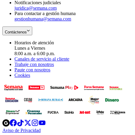
Notificaciones judiciales
juridica@semana.com
Para contactar a gestión humana
gestionhumana@semana.com
Contáctenos
Horarios de atención
Lunes a Viernes
8:00 a.m. a 6:00 p.m.
Canales de servicio al cliente
Trabaje con nosotros
Paute con nosotros
Cookies
Opens
Opens
Opens
Opens
Opens
in
in
in
in
in
Aviso de Privacidad
Opens
new
new
new
new
new