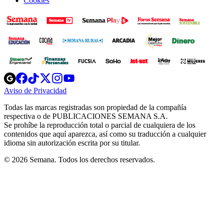
Cookies
Opens
Opens
Opens
Opens
Opens
in
in
in
in
in
Aviso de Privacidad
Opens
new
new
new
new
new
in
window
window
window
window
window
Todas las marcas registradas son propiedad de la compañía
new
respectiva o de PUBLICACIONES SEMANA S.A.
window
Se prohíbe la reproducción total o parcial de cualquiera de los
contenidos que aquí aparezca, así como su traducción a cualquier
idioma sin autorización escrita por su titular.
© 2026 Semana. Todos los derechos reservados.