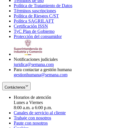
Términos de uso
Opens
Política de Tratamiento de Datos
in
Opens
Términos suscripciones
new
Opens
in
Política de Riesgos C/ST
window
in
Opens
new
Política SAGRILAFT
Opens
new
in
window
Certificación ISSN
Opens
in
window
new
TyC Plan de Gobierno
in
new
Opens
window
Protección del consumidor
new
window
in
Opens
window
new
in
window
new
window
Notificaciones judiciales
juridica@semana.com
Para contactar a gestión humana
gestionhumana@semana.com
Contáctenos
Horarios de atención
Lunes a Viernes
8:00 a.m. a 6:00 p.m.
Canales de servicio al cliente
Trabaje con nosotros
Paute con nosotros