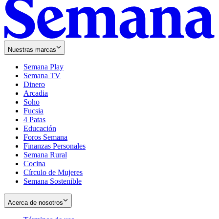
Nuestras marcas
Semana Play
Semana TV
Dinero
Arcadia
Soho
Opens
Fucsia
in
Opens
4 Patas
new
in
Educación
window
new
Foros Semana
window
Finanzas Personales
Semana Rural
Cocina
Círculo de Mujeres
Semana Sostenible
Acerca de nosotros