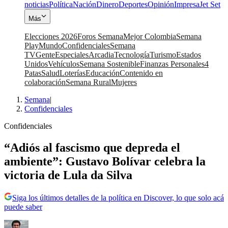
noticias
Política
Nación
Dinero
Deportes
Opinión
Impresa
Jet Set
Más
Elecciones 2026
Foros Semana
Mejor Colombia
Semana
Play
Mundo
Confidenciales
Semana
TV
Gente
Especiales
Arcadia
Tecnología
Turismo
Estados
Unidos
Vehículos
Semana Sostenible
Finanzas Personales
4
Patas
Salud
Loterías
Educación
Contenido en
colaboración
Semana Rural
Mujeres
Semana
|
Confidenciales
Confidenciales
“Adiós al fascismo que depreda el
ambiente”: Gustavo Bolívar celebra la
victoria de Lula da Silva
Siga los últimos detalles de la política en Discover, lo que solo acá
puede saber