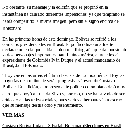
No obstante,
su mensaje y la edición que se propinó en la
instantánea ha causado diferentes impresiones, ya que temprano se
había compartido la misma imagen, pero sin el signo encima de
Bolsonaro.
En las primeras horas de este domingo, Bolívar se refirió a los
comicios presidenciales en Brasil. El político hizo una fuerte
declaración en la que había subido una fotografía que da muestra de
varios personajes importantes para Latinoamérica, entre ellos el
expresidente de Colombia Iván Duque y el actual mandatario de
Brasil, Jair Bolsonaro.
“Hoy cae en las urnas el último fascista de Latinoamérica. Hoy las
mayorías del continente serán progresistas”, escribió Gustavo
Bolívar.
En adición, el representante político colombiano dejó muy
claro que apoyó a Lula da Silva
y, por eso, no se ha salvado de ser
criticado en las redes sociales, pues varios cibernautas han escrito
que su mensaje destila odio y resentimiento.
VER MÁS
Gustavo Bolívar
Lula da Silva
Jair Bolsonaro
Elecciones en Brasil