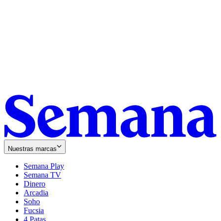
Nuestras marcas
Semana Play
Semana TV
Dinero
Arcadia
Soho
Opens
Fucsia
in
Opens
4 Patas
new
in