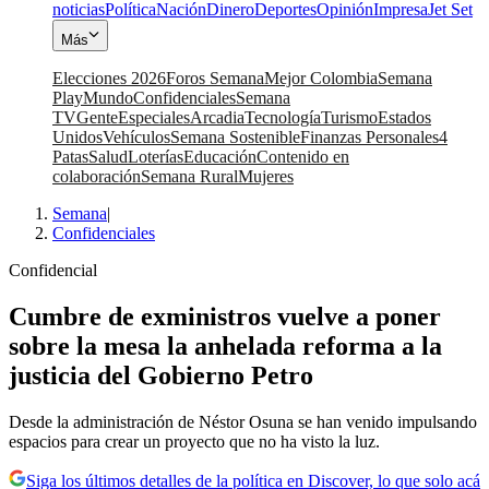
noticias
Política
Nación
Dinero
Deportes
Opinión
Impresa
Jet Set
Más
Elecciones 2026
Foros Semana
Mejor Colombia
Semana
Play
Mundo
Confidenciales
Semana
TV
Gente
Especiales
Arcadia
Tecnología
Turismo
Estados
Unidos
Vehículos
Semana Sostenible
Finanzas Personales
4
Patas
Salud
Loterías
Educación
Contenido en
colaboración
Semana Rural
Mujeres
Semana
|
Confidenciales
Confidencial
Cumbre de exministros vuelve a poner
sobre la mesa la anhelada reforma a la
justicia del Gobierno Petro
Desde la administración de Néstor Osuna se han venido impulsando
espacios para crear un proyecto que no ha visto la luz.
Siga los últimos detalles de la política en Discover, lo que solo acá