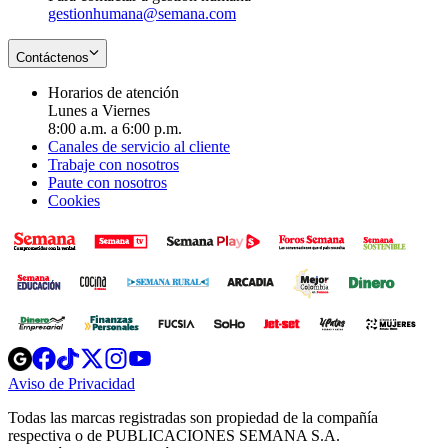
gestionhumana@semana.com
Contáctenos
Horarios de atención
Lunes a Viernes
8:00 a.m. a 6:00 p.m.
Canales de servicio al cliente
Trabaje con nosotros
Paute con nosotros
Cookies
Opens
Opens
Opens
Opens
Opens
in
in
in
in
in
Aviso de Privacidad
Opens
new
new
new
new
new
in
window
window
window
window
window
Todas las marcas registradas son propiedad de la compañía
new
respectiva o de PUBLICACIONES SEMANA S.A.
window