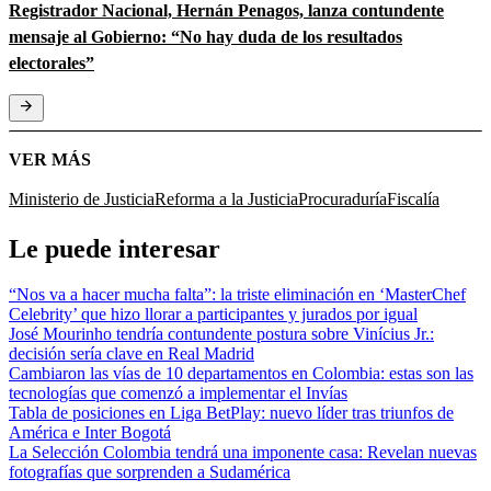
Registrador Nacional, Hernán Penagos, lanza contundente
mensaje al Gobierno: “No hay duda de los resultados
electorales”
VER MÁS
Ministerio de Justicia
Reforma a la Justicia
Procuraduría
Fiscalía
Le puede interesar
“Nos va a hacer mucha falta”: la triste eliminación en ‘MasterChef
Celebrity’ que hizo llorar a participantes y jurados por igual
José Mourinho tendría contundente postura sobre Vinícius Jr.:
decisión sería clave en Real Madrid
Cambiaron las vías de 10 departamentos en Colombia: estas son las
tecnologías que comenzó a implementar el Invías
Tabla de posiciones en Liga BetPlay: nuevo líder tras triunfos de
América e Inter Bogotá
La Selección Colombia tendrá una imponente casa: Revelan nuevas
fotografías que sorprenden a Sudamérica