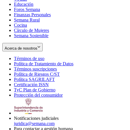
Educación
window
new
Foros Semana
window
Finanzas Personales
Semana Rural
Cocina
Círculo de Mujeres
Semana Sostenible
Acerca de nosotros
Términos de uso
Opens
Política de Tratamiento de Datos
in
Opens
Términos suscripciones
new
Opens
in
Política de Riesgos C/ST
window
in
Opens
new
Política SAGRILAFT
Opens
new
in
window
Certificación ISSN
Opens
in
window
new
TyC Plan de Gobierno
in
new
Opens
window
Protección del consumidor
new
window
in
Opens
window
new
in
window
new
window
Notificaciones judiciales
juridica@semana.com
Para contactar a gestión humana