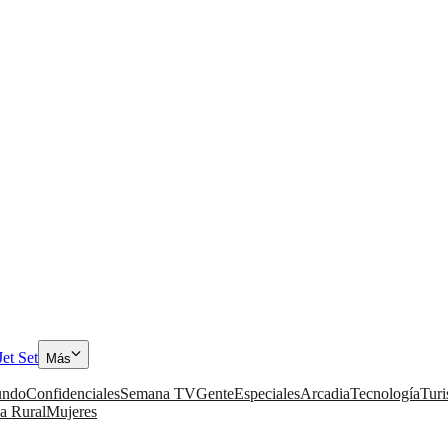
Jet Set
Más
ndo
Confidenciales
Semana TV
Gente
Especiales
Arcadia
Tecnología
Tur
a Rural
Mujeres