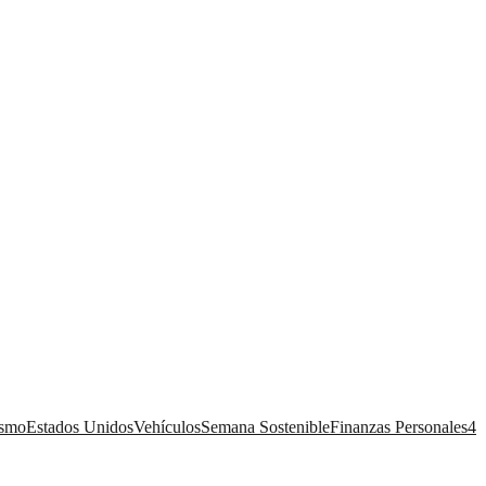
ismo
Estados Unidos
Vehículos
Semana Sostenible
Finanzas Personales
4