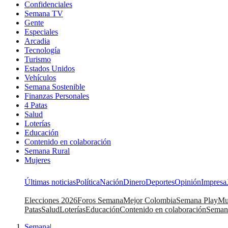
Confidenciales
Semana TV
Gente
Especiales
Arcadia
Tecnología
Turismo
Estados Unidos
Vehículos
Semana Sostenible
Finanzas Personales
4 Patas
Salud
Loterías
Educación
Contenido en colaboración
Semana Rural
Mujeres
Últimas noticias
Política
Nación
Dinero
Deportes
Opinión
Impresa
Elecciones 2026
Foros Semana
Mejor Colombia
Semana Play
Mu
Patas
Salud
Loterías
Educación
Contenido en colaboración
Seman
Semana
|