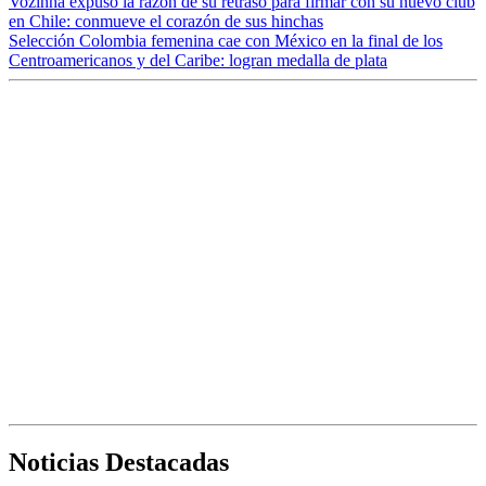
Vozinha expuso la razón de su retraso para firmar con su nuevo club
en Chile: conmueve el corazón de sus hinchas
Selección Colombia femenina cae con México en la final de los
Centroamericanos y del Caribe: logran medalla de plata
Noticias Destacadas