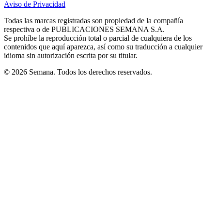
Aviso de Privacidad
Opens
new
new
new
new
new
in
window
window
window
window
window
Todas las marcas registradas son propiedad de la compañía
new
respectiva o de PUBLICACIONES SEMANA S.A.
window
Se prohíbe la reproducción total o parcial de cualquiera de los
contenidos que aquí aparezca, así como su traducción a cualquier
idioma sin autorización escrita por su titular.
© 2026 Semana. Todos los derechos reservados.