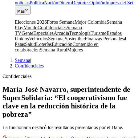
noticias
Política
Nación
Dinero
Deportes
Opinión
Impresa
Jet Set
Más
Elecciones 2026
Foros Semana
Mejor Colombia
Semana
Play
Mundo
Confidenciales
Semana
TV
Gente
Especiales
Arcadia
Tecnología
Turismo
Estados
Unidos
Vehículos
Semana Sostenible
Finanzas Personales
4
Patas
Salud
Loterías
Educación
Contenido en
colaboración
Semana Rural
Mujeres
Semana
|
Confidenciales
Confidenciales
María José Navarro, superintendente de
SuperSolidaria: “El cooperativismo fue
clave en la reducción histórica de la
pobreza”
La funcionaria destacó los resultados presentados por el Dane.