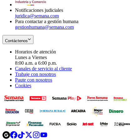
window
Notificaciones judiciales
juridica@semana.com
Para contactar a gestión humana
gestionhumana@semana.com
Contáctenos
Horarios de atención
Lunes a Viernes
8:00 a.m. a 6:00 p.m.
Canales de servicio al cliente
Trabaje con nosotros
Paute con nosotros
Cookies
Opens
Opens
Opens
Opens
Opens
in
in
in
in
in