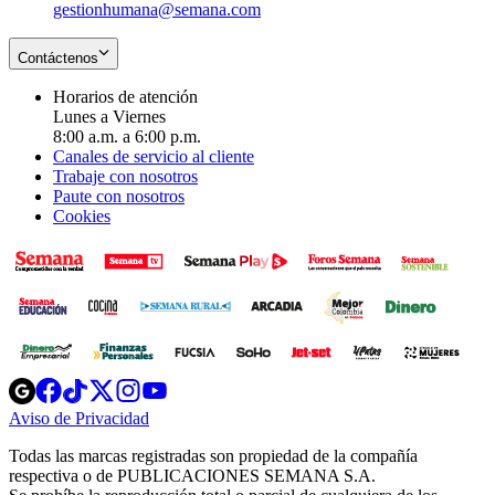
gestionhumana@semana.com
Contáctenos
Horarios de atención
Lunes a Viernes
8:00 a.m. a 6:00 p.m.
Canales de servicio al cliente
Trabaje con nosotros
Paute con nosotros
Cookies
Opens
Opens
Opens
Opens
Opens
in
in
in
in
in
Aviso de Privacidad
Opens
new
new
new
new
new
in
window
window
window
window
window
Todas las marcas registradas son propiedad de la compañía
new
respectiva o de PUBLICACIONES SEMANA S.A.
window