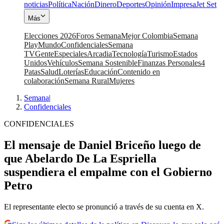
noticias
Política
Nación
Dinero
Deportes
Opinión
Impresa
Jet Set
Más
Elecciones 2026
Foros Semana
Mejor Colombia
Semana
Play
Mundo
Confidenciales
Semana
TV
Gente
Especiales
Arcadia
Tecnología
Turismo
Estados
Unidos
Vehículos
Semana Sostenible
Finanzas Personales
4
Patas
Salud
Loterías
Educación
Contenido en
colaboración
Semana Rural
Mujeres
Semana
|
Confidenciales
CONFIDENCIALES
El mensaje de Daniel Briceño luego de
que Abelardo De La Espriella
suspendiera el empalme con el Gobierno
Petro
El representante electo se pronunció a través de su cuenta en X.