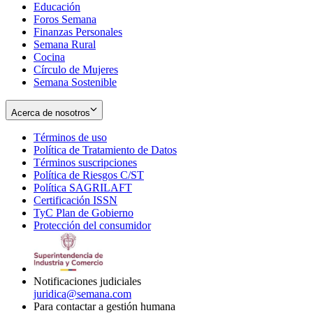
Educación
window
new
Foros Semana
window
Finanzas Personales
Semana Rural
Cocina
Círculo de Mujeres
Semana Sostenible
Acerca de nosotros
Términos de uso
Opens
Política de Tratamiento de Datos
in
Opens
Términos suscripciones
new
Opens
in
Política de Riesgos C/ST
window
in
Opens
new
Política SAGRILAFT
Opens
new
in
window
Certificación ISSN
Opens
in
window
new
TyC Plan de Gobierno
in
new
Opens
window
Protección del consumidor
new
window
in
Opens
window
new
in
window
new
window
Notificaciones judiciales
juridica@semana.com
Para contactar a gestión humana