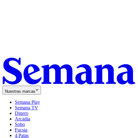
Nuestras marcas
Semana Play
Semana TV
Dinero
Arcadia
Soho
Opens
Fucsia
in
Opens
4 Patas
new
in