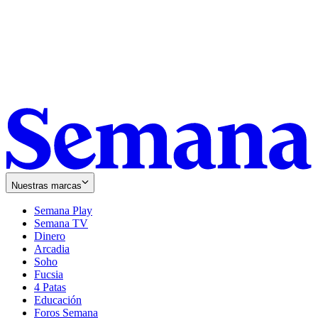
Nuestras marcas
Semana Play
Semana TV
Dinero
Arcadia
Soho
Opens
Fucsia
in
Opens
4 Patas
new
in
Educación
window
new
Foros Semana
window