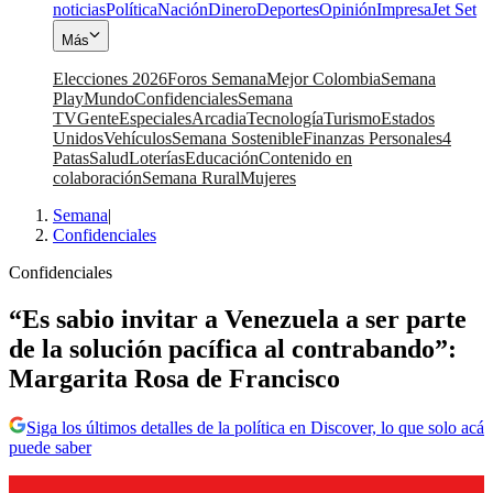
noticias
Política
Nación
Dinero
Deportes
Opinión
Impresa
Jet Set
Más
Elecciones 2026
Foros Semana
Mejor Colombia
Semana
Play
Mundo
Confidenciales
Semana
TV
Gente
Especiales
Arcadia
Tecnología
Turismo
Estados
Unidos
Vehículos
Semana Sostenible
Finanzas Personales
4
Patas
Salud
Loterías
Educación
Contenido en
colaboración
Semana Rural
Mujeres
Semana
|
Confidenciales
Confidenciales
“Es sabio invitar a Venezuela a ser parte
de la solución pacífica al contrabando”:
Margarita Rosa de Francisco
Siga los últimos detalles de la política en Discover, lo que solo acá
puede saber