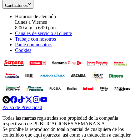
Contáctenos
Horarios de atención
Lunes a Viernes
8:00 a.m. a 6:00 p.m.
Canales de servicio al cliente
Trabaje con nosotros
Paute con nosotros
Cookies
Opens
Opens
Opens
Opens
Opens
in
in
in
in
in
Aviso de Privacidad
Opens
new
new
new
new
new
in
window
window
window
window
window
Todas las marcas registradas son propiedad de la compañía
new
respectiva o de PUBLICACIONES SEMANA S.A.
window
Se prohíbe la reproducción total o parcial de cualquiera de los
contenidos que aquí aparezca, así como su traducción a cualquier