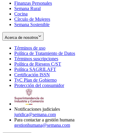
Finanzas Personales
Semana Rural
Cocina
Círculo de Mujeres
Semana Sostenible
Acerca de nosotros
Términos de uso
Opens
Política de Tratamiento de Datos
in
Opens
Términos suscripciones
new
Opens
in
Política de Riesgos C/ST
window
in
Opens
new
Política SAGRILAFT
Opens
new
in
window
Certificación ISSN
Opens
in
window
new
TyC Plan de Gobierno
in
new
Opens
window
Protección del consumidor
new
window
in
Opens
window
new
in
window
new
window
Notificaciones judiciales
juridica@semana.com
Para contactar a gestión humana
gestionhumana@semana.com