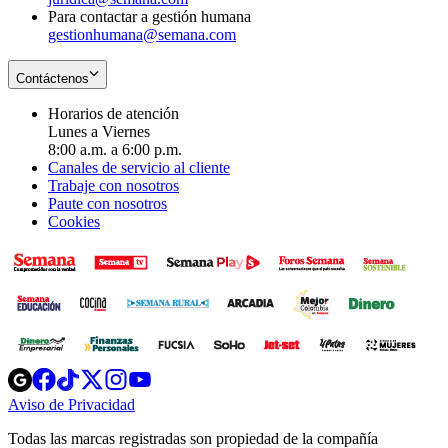
Para contactar a gestión humana
gestionhumana@semana.com
Contáctenos
Horarios de atención
Lunes a Viernes
8:00 a.m. a 6:00 p.m.
Canales de servicio al cliente
Trabaje con nosotros
Paute con nosotros
Cookies
Opens
Opens
Opens
Opens
Opens
in
in
in
in
in
Aviso de Privacidad
Opens
new
new
new
new
new
in
window
window
window
window
window
Todas las marcas registradas son propiedad de la compañía
new