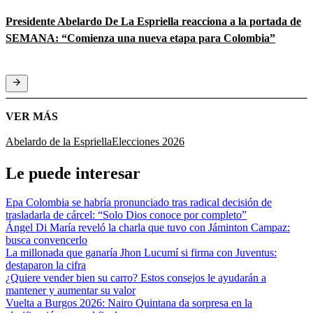
Presidente Abelardo De La Espriella reacciona a la portada de
SEMANA: “Comienza una nueva etapa para Colombia”
VER MÁS
Abelardo de la Espriella
Elecciones 2026
Le puede interesar
Epa Colombia se habría pronunciado tras radical decisión de
trasladarla de cárcel: “Solo Dios conoce por completo”
Ángel Di María reveló la charla que tuvo con Jáminton Campaz:
busca convencerlo
La millonada que ganaría Jhon Lucumí si firma con Juventus:
destaparon la cifra
¿Quiere vender bien su carro? Estos consejos le ayudarán a
mantener y aumentar su valor
Vuelta a Burgos 2026: Nairo Quintana da sorpresa en la