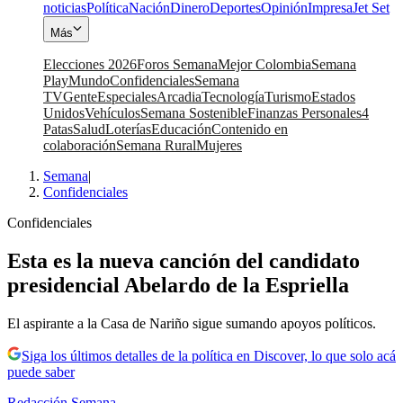
noticias
Política
Nación
Dinero
Deportes
Opinión
Impresa
Jet Set
Más
Elecciones 2026
Foros Semana
Mejor Colombia
Semana
Play
Mundo
Confidenciales
Semana
TV
Gente
Especiales
Arcadia
Tecnología
Turismo
Estados
Unidos
Vehículos
Semana Sostenible
Finanzas Personales
4
Patas
Salud
Loterías
Educación
Contenido en
colaboración
Semana Rural
Mujeres
Semana
|
Confidenciales
Confidenciales
Esta es la nueva canción del candidato
presidencial Abelardo de la Espriella
El aspirante a la Casa de Nariño sigue sumando apoyos políticos.
Siga los últimos detalles de la política en Discover, lo que solo acá
puede saber
Redacción Semana