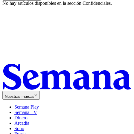
No hay artículos disponibles en la sección
Confidenciales
.
Nuestras marcas
Semana Play
Semana TV
Dinero
Arcadia
Soho
Opens
Fucsia
in
Opens