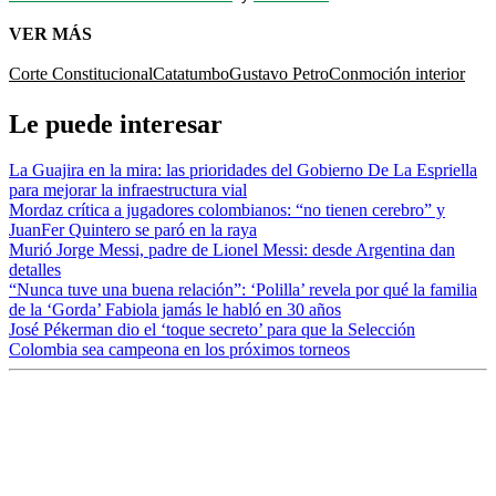
VER MÁS
Corte Constitucional
Catatumbo
Gustavo Petro
Conmoción interior
Le puede interesar
La Guajira en la mira: las prioridades del Gobierno De La Espriella
para mejorar la infraestructura vial
Mordaz crítica a jugadores colombianos: “no tienen cerebro” y
JuanFer Quintero se paró en la raya
Murió Jorge Messi, padre de Lionel Messi: desde Argentina dan
detalles
“Nunca tuve una buena relación”: ‘Polilla’ revela por qué la familia
de la ‘Gorda’ Fabiola jamás le habló en 30 años
José Pékerman dio el ‘toque secreto’ para que la Selección
Colombia sea campeona en los próximos torneos