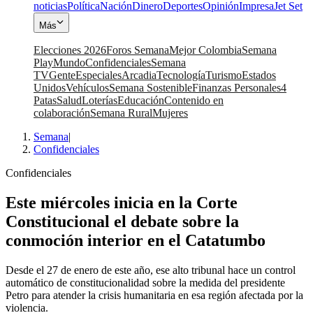
noticias
Política
Nación
Dinero
Deportes
Opinión
Impresa
Jet Set
Más
Elecciones 2026
Foros Semana
Mejor Colombia
Semana
Play
Mundo
Confidenciales
Semana
TV
Gente
Especiales
Arcadia
Tecnología
Turismo
Estados
Unidos
Vehículos
Semana Sostenible
Finanzas Personales
4
Patas
Salud
Loterías
Educación
Contenido en
colaboración
Semana Rural
Mujeres
Semana
|
Confidenciales
Confidenciales
Este miércoles inicia en la Corte
Constitucional el debate sobre la
conmoción interior en el Catatumbo
Desde el 27 de enero de este año, ese alto tribunal hace un control
automático de constitucionalidad sobre la medida del presidente
Petro para atender la crisis humanitaria en esa región afectada por la
violencia.