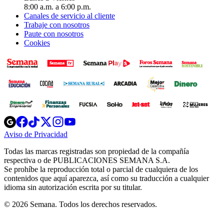
8:00 a.m. a 6:00 p.m.
Canales de servicio al cliente
Trabaje con nosotros
Paute con nosotros
Cookies
Opens
Opens
Opens
Opens
Opens
in
in
in
in
in
Aviso de Privacidad
Opens
new
new
new
new
new
in
window
window
window
window
window
Todas las marcas registradas son propiedad de la compañía
new
respectiva o de PUBLICACIONES SEMANA S.A.
window
Se prohíbe la reproducción total o parcial de cualquiera de los
contenidos que aquí aparezca, así como su traducción a cualquier
idioma sin autorización escrita por su titular.
© 2026 Semana. Todos los derechos reservados.