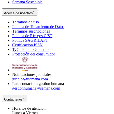
Semana Sostenible
Acerca de nosotros
Términos de uso
Opens
Política de Tratamiento de Datos
in
Opens
Términos suscripciones
new
Opens
in
Política de Riesgos C/ST
window
in
Opens
new
Política SAGRILAFT
Opens
new
in
window
Certificación ISSN
Opens
in
window
new
TyC Plan de Gobierno
in
new
Opens
window
Protección del consumidor
new
window
in
Opens
window
new
in
window
new
window
Notificaciones judiciales
juridica@semana.com
Para contactar a gestión humana
gestionhumana@semana.com
Contáctenos
Horarios de atención
Lunes a Viernes