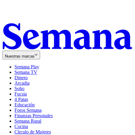
Nuestras marcas
Semana Play
Semana TV
Dinero
Arcadia
Soho
Opens
Fucsia
in
Opens
4 Patas
new
in
Educación
window
new
Foros Semana
window
Finanzas Personales
Semana Rural
Cocina
Círculo de Mujeres