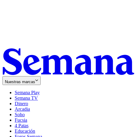
Nuestras marcas
Semana Play
Semana TV
Dinero
Arcadia
Soho
Opens
Fucsia
in
Opens
4 Patas
new
in
Educación
window
new
Foros Semana
window