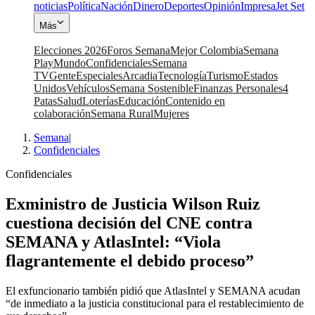
noticias
Política
Nación
Dinero
Deportes
Opinión
Impresa
Jet Set
Más
Elecciones 2026
Foros Semana
Mejor Colombia
Semana
Play
Mundo
Confidenciales
Semana
TV
Gente
Especiales
Arcadia
Tecnología
Turismo
Estados
Unidos
Vehículos
Semana Sostenible
Finanzas Personales
4
Patas
Salud
Loterías
Educación
Contenido en
colaboración
Semana Rural
Mujeres
Semana
|
Confidenciales
Confidenciales
Exministro de Justicia Wilson Ruiz
cuestiona decisión del CNE contra
SEMANA y AtlasIntel: “Viola
flagrantemente el debido proceso”
El exfuncionario también pidió que AtlasIntel y SEMANA acudan
“de inmediato a la justicia constitucional para el restablecimiento de