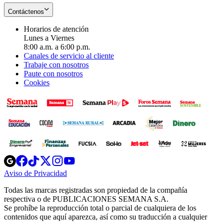
Contáctenos
Horarios de atención
Lunes a Viernes
8:00 a.m. a 6:00 p.m.
Canales de servicio al cliente
Trabaje con nosotros
Paute con nosotros
Cookies
Opens
Opens
Opens
Opens
Opens
in
in
in
in
in
Aviso de Privacidad
Opens
new
new
new
new
new
in
window
window
window
window
window
Todas las marcas registradas son propiedad de la compañía
new
respectiva o de PUBLICACIONES SEMANA S.A.
window
Se prohíbe la reproducción total o parcial de cualquiera de los
contenidos que aquí aparezca, así como su traducción a cualquier