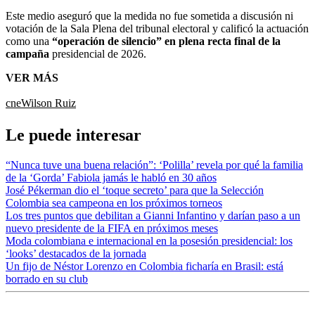
Este medio aseguró que la medida no fue sometida a discusión ni
votación de la Sala Plena del tribunal electoral y calificó la actuación
como una
“operación de silencio” en plena recta final de la
campaña
presidencial de 2026.
VER MÁS
cne
Wilson Ruiz
Le puede interesar
“Nunca tuve una buena relación”: ‘Polilla’ revela por qué la familia
de la ‘Gorda’ Fabiola jamás le habló en 30 años
José Pékerman dio el ‘toque secreto’ para que la Selección
Colombia sea campeona en los próximos torneos
Los tres puntos que debilitan a Gianni Infantino y darían paso a un
nuevo presidente de la FIFA en próximos meses
Moda colombiana e internacional en la posesión presidencial: los
‘looks’ destacados de la jornada
Un fijo de Néstor Lorenzo en Colombia ficharía en Brasil: está
borrado en su club