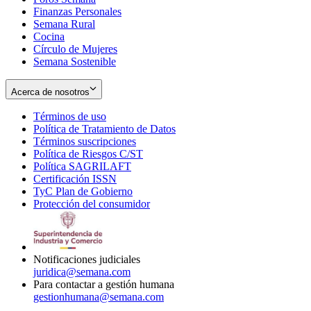
Finanzas Personales
Semana Rural
Cocina
Círculo de Mujeres
Semana Sostenible
Acerca de nosotros
Términos de uso
Opens
Política de Tratamiento de Datos
in
Opens
Términos suscripciones
new
Opens
in
Política de Riesgos C/ST
window
in
Opens
new
Política SAGRILAFT
Opens
new
in
window
Certificación ISSN
Opens
in
window
new
TyC Plan de Gobierno
in
new
Opens
window
Protección del consumidor
new
window
in
Opens
window
new
in
window
new
window
Notificaciones judiciales
juridica@semana.com
Para contactar a gestión humana
gestionhumana@semana.com