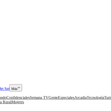
Jet Set
Más
ndo
Confidenciales
Semana TV
Gente
Especiales
Arcadia
Tecnología
Tur
a Rural
Mujeres