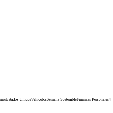
ismo
Estados Unidos
Vehículos
Semana Sostenible
Finanzas Personales
4