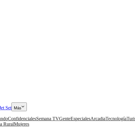
Jet Set
Más
ndo
Confidenciales
Semana TV
Gente
Especiales
Arcadia
Tecnología
Tur
a Rural
Mujeres