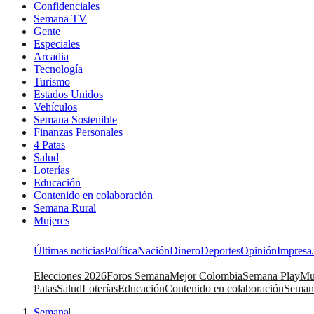
Confidenciales
Semana TV
Gente
Especiales
Arcadia
Tecnología
Turismo
Estados Unidos
Vehículos
Semana Sostenible
Finanzas Personales
4 Patas
Salud
Loterías
Educación
Contenido en colaboración
Semana Rural
Mujeres
Últimas noticias
Política
Nación
Dinero
Deportes
Opinión
Impresa
Elecciones 2026
Foros Semana
Mejor Colombia
Semana Play
Mu
Patas
Salud
Loterías
Educación
Contenido en colaboración
Seman
Semana
|