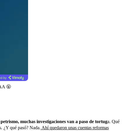
d by
AA 🤬
 petrismo, muchas investigaciones van a paso de tortug
a. Qué
tas. ¿Y qué pasó? Nada.
Ahí quedaron unas cuentas reformas