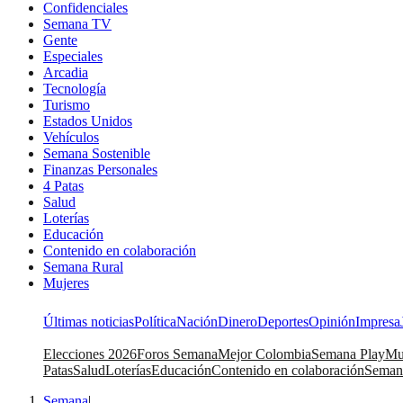
Confidenciales
Semana TV
Gente
Especiales
Arcadia
Tecnología
Turismo
Estados Unidos
Vehículos
Semana Sostenible
Finanzas Personales
4 Patas
Salud
Loterías
Educación
Contenido en colaboración
Semana Rural
Mujeres
Últimas noticias
Política
Nación
Dinero
Deportes
Opinión
Impresa
Elecciones 2026
Foros Semana
Mejor Colombia
Semana Play
Mu
Patas
Salud
Loterías
Educación
Contenido en colaboración
Seman
Semana
|