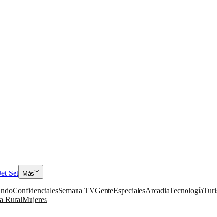
Jet Set
Más
ndo
Confidenciales
Semana TV
Gente
Especiales
Arcadia
Tecnología
Tur
a Rural
Mujeres