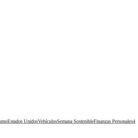
ismo
Estados Unidos
Vehículos
Semana Sostenible
Finanzas Personales
4