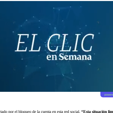
powere
ctado por el bloqueo de la cuenta en esta red social.
“Esta situación li