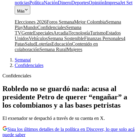
noticias
Política
Nación
Dinero
Deportes
Opinión
Impresa
Jet Set
Más
Elecciones 2026
Foros Semana
Mejor Colombia
Semana
Play
Mundo
Confidenciales
Semana
TV
Gente
Especiales
Arcadia
Tecnología
Turismo
Estados
Unidos
Vehículos
Semana Sostenible
Finanzas Personales
4
Patas
Salud
Loterías
Educación
Contenido en
colaboración
Semana Rural
Mujeres
Semana
|
Confidenciales
Confidenciales
Robledo no se guardó nada: acusa al
presidente Petro de querer “engañar” a
los colombianos y a las bases petristas
El exsenador se despachó a través de su cuenta en X.
Siga los últimos detalles de la política en Discover, lo que solo acá
puede saber