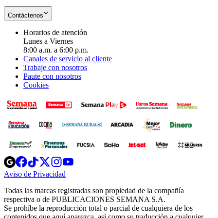
Contáctenos
Horarios de atención
Lunes a Viernes
8:00 a.m. a 6:00 p.m.
Canales de servicio al cliente
Trabaje con nosotros
Paute con nosotros
Cookies
Opens
Opens
Opens
Opens
Opens
in
in
in
in
in
Aviso de Privacidad
Opens
new
new
new
new
new
in
window
window
window
window
window
Todas las marcas registradas son propiedad de la compañía
new
respectiva o de PUBLICACIONES SEMANA S.A.
window
Se prohíbe la reproducción total o parcial de cualquiera de los
contenidos que aquí aparezca, así como su traducción a cualquier