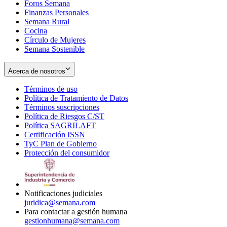
Foros Semana
window
Finanzas Personales
Semana Rural
Cocina
Círculo de Mujeres
Semana Sostenible
Acerca de nosotros
Términos de uso
Opens
Política de Tratamiento de Datos
in
Opens
Términos suscripciones
new
Opens
in
Política de Riesgos C/ST
window
in
Opens
new
Política SAGRILAFT
Opens
new
in
window
Certificación ISSN
Opens
in
window
new
TyC Plan de Gobierno
in
new
Opens
window
Protección del consumidor
new
window
in
Opens
window
new
in
window
new
window
Notificaciones judiciales
juridica@semana.com
Para contactar a gestión humana
gestionhumana@semana.com