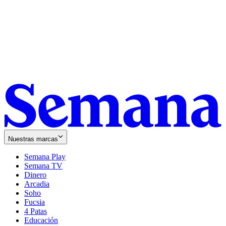
Nuestras marcas
Semana Play
Semana TV
Dinero
Arcadia
Soho
Opens
Fucsia
in
Opens
4 Patas
new
in
Educación
window
new