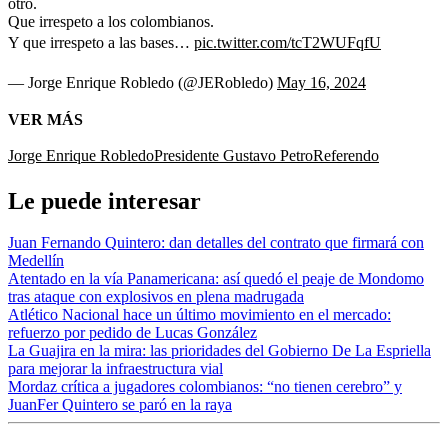
otro.
Que irrespeto a los colombianos.
Y que irrespeto a las bases…
pic.twitter.com/tcT2WUFqfU
— Jorge Enrique Robledo (@JERobledo)
May 16, 2024
VER MÁS
Jorge Enrique Robledo
Presidente Gustavo Petro
Referendo
Le puede interesar
Juan Fernando Quintero: dan detalles del contrato que firmará con
Medellín
Atentado en la vía Panamericana: así quedó el peaje de Mondomo
tras ataque con explosivos en plena madrugada
Atlético Nacional hace un último movimiento en el mercado:
refuerzo por pedido de Lucas González
La Guajira en la mira: las prioridades del Gobierno De La Espriella
para mejorar la infraestructura vial
Mordaz crítica a jugadores colombianos: “no tienen cerebro” y
JuanFer Quintero se paró en la raya