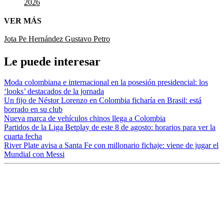
2026
VER MÁS
Jota Pe Hernández
Gustavo Petro
Le puede interesar
Moda colombiana e internacional en la posesión presidencial: los
‘looks’ destacados de la jornada
Un fijo de Néstor Lorenzo en Colombia ficharía en Brasil: está
borrado en su club
Nueva marca de vehículos chinos llega a Colombia
Partidos de la Liga Betplay de este 8 de agosto: horarios para ver la
cuarta fecha
River Plate avisa a Santa Fe con millonario fichaje: viene de jugar el
Mundial con Messi