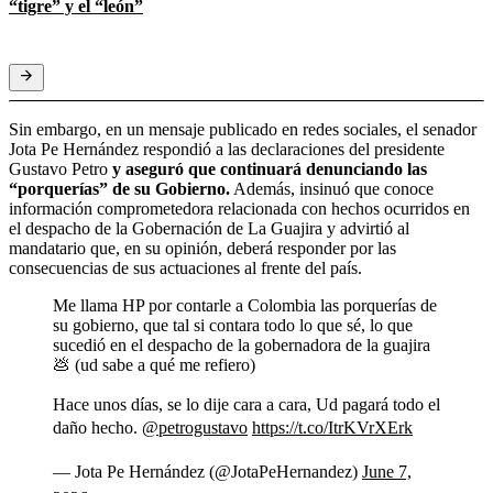
“tigre” y el “león”
Sin embargo, en un mensaje publicado en redes sociales, el senador
Jota Pe Hernández respondió a las declaraciones del presidente
Gustavo Petro
y aseguró que continuará denunciando las
“porquerías” de su Gobierno.
Además, insinuó que conoce
información comprometedora relacionada con hechos ocurridos en
el despacho de la Gobernación de La Guajira y advirtió al
mandatario que, en su opinión, deberá responder por las
consecuencias de sus actuaciones al frente del país.
Me llama HP por contarle a Colombia las porquerías de
su gobierno, que tal si contara todo lo que sé, lo que
sucedió en el despacho de la gobernadora de la guajira
💩 (ud sabe a qué me refiero)
Hace unos días, se lo dije cara a cara, Ud pagará todo el
daño hecho.
@petrogustavo
https://t.co/ItrKVrXErk
— Jota Pe Hernández (@JotaPeHernandez)
June 7,