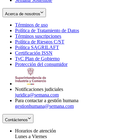
Semana Sostenible
Acerca de nosotros
Términos de uso
Opens
Política de Tratamiento de Datos
in
Opens
Términos suscripciones
new
Opens
in
Política de Riesgos C/ST
window
in
Opens
new
Política SAGRILAFT
Opens
new
in
window
Certificación ISSN
Opens
in
window
new
TyC Plan de Gobierno
in
new
Opens
window
Protección del consumidor
new
window
in
Opens
window
new
in
window
new
window
Notificaciones judiciales
juridica@semana.com
Para contactar a gestión humana
gestionhumana@semana.com
Contáctenos
Horarios de atención
Lunes a Viernes