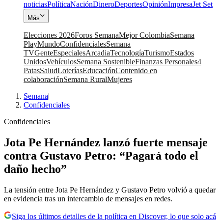
noticias
Política
Nación
Dinero
Deportes
Opinión
Impresa
Jet Set
Más
Elecciones 2026
Foros Semana
Mejor Colombia
Semana
Play
Mundo
Confidenciales
Semana
TV
Gente
Especiales
Arcadia
Tecnología
Turismo
Estados
Unidos
Vehículos
Semana Sostenible
Finanzas Personales
4
Patas
Salud
Loterías
Educación
Contenido en
colaboración
Semana Rural
Mujeres
Semana
|
Confidenciales
Confidenciales
Jota Pe Hernández lanzó fuerte mensaje
contra Gustavo Petro: “Pagará todo el
daño hecho”
La tensión entre Jota Pe Hernández y Gustavo Petro volvió a quedar
en evidencia tras un intercambio de mensajes en redes.
Siga los últimos detalles de la política en Discover, lo que solo acá