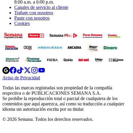
8:00 a.m. a 6:00 p.m.
Canales de servicio al cliente
Trabaje con nosotros
Paute con nosotros
Cookies
Opens
Opens
Opens
Opens
Opens
in
in
in
in
in
Aviso de Privacidad
Opens
new
new
new
new
new
in
window
window
window
window
window
Todas las marcas registradas son propiedad de la compañía
new
respectiva o de PUBLICACIONES SEMANA S.A.
window
Se prohíbe la reproducción total o parcial de cualquiera de los
contenidos que aquí aparezca, así como su traducción a cualquier
idioma sin autorización escrita por su titular.
© 2026 Semana. Todos los derechos reservados.