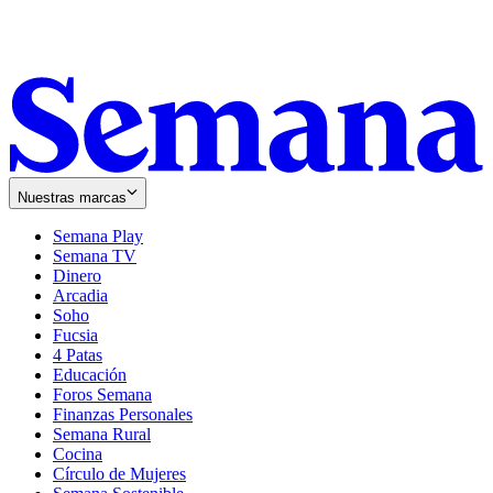
Nuestras marcas
Semana Play
Semana TV
Dinero
Arcadia
Soho
Opens
Fucsia
in
Opens
4 Patas
new
in
Educación
window
new
Foros Semana
window
Finanzas Personales
Semana Rural
Cocina
Círculo de Mujeres