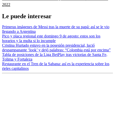
2022
Le puede interesar
Primeras imágenes de Messi tras la muerte de su papá: así se le vio
llegando a Argentina
Pico y placa regional este domingo 9 de agosto: estos son los
horarios y la multa si lo incumple
Cristina Hurtado estuvo en la posesión presidencial, lució
despampanante ‘look’ y dejó palabras: “Colombia está por encima”
Tabla de posiciones de la Liga BetPlay tras victorias de Santa Fe,
Tolima y Fortaleza
Restaurante en el Tren de la Sabana: así es la experiencia sobre los
rieles capitalinos