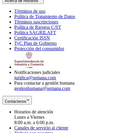
Acerca de nosotros
Términos de uso
Opens
Política de Tratamiento de Datos
in
Opens
Términos suscripciones
new
Opens
in
Política de Riesgos C/ST
window
in
Opens
new
Política SAGRILAFT
Opens
new
in
window
Certificación ISSN
Opens
in
window
new
TyC Plan de Gobierno
in
new
Opens
window
Protección del consumidor
new
window
in
Opens
window
new
in
window
new
window
Notificaciones judiciales
juridica@semana.com
Para contactar a gestión humana
gestionhumana@semana.com
Contáctenos
Horarios de atención
Lunes a Viernes
8:00 a.m. a 6:00 p.m.
Canales de servicio al cliente