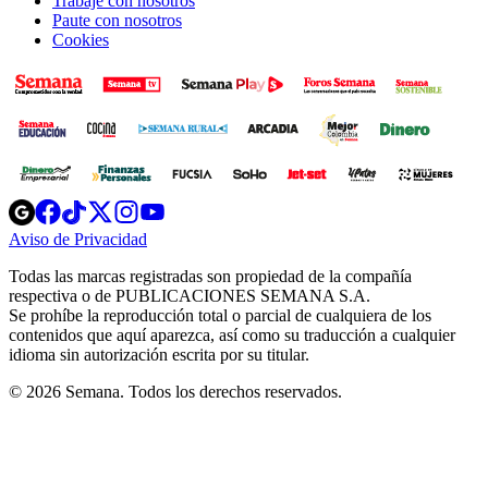
Trabaje con nosotros
Paute con nosotros
Cookies
Opens
Opens
Opens
Opens
Opens
in
in
in
in
in
Aviso de Privacidad
Opens
new
new
new
new
new
in
window
window
window
window
window
Todas las marcas registradas son propiedad de la compañía
new
respectiva o de PUBLICACIONES SEMANA S.A.
window
Se prohíbe la reproducción total o parcial de cualquiera de los
contenidos que aquí aparezca, así como su traducción a cualquier
idioma sin autorización escrita por su titular.
© 2026 Semana. Todos los derechos reservados.