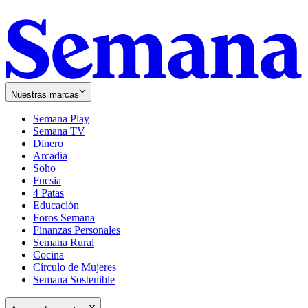
Nuestras marcas
Semana Play
Semana TV
Dinero
Arcadia
Soho
Opens
Fucsia
in
Opens
4 Patas
new
in
Educación
window
new
Foros Semana
window
Finanzas Personales
Semana Rural
Cocina
Círculo de Mujeres
Semana Sostenible