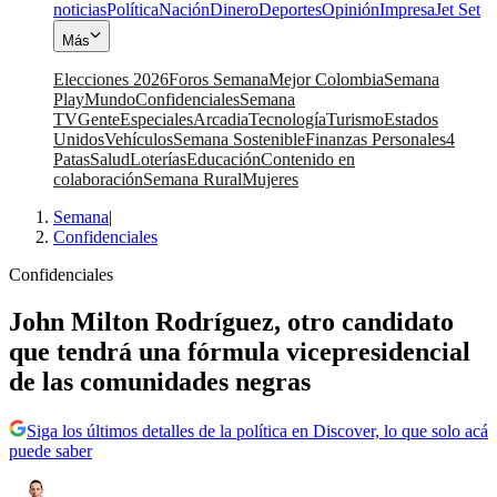
noticias
Política
Nación
Dinero
Deportes
Opinión
Impresa
Jet Set
Más
Elecciones 2026
Foros Semana
Mejor Colombia
Semana
Play
Mundo
Confidenciales
Semana
TV
Gente
Especiales
Arcadia
Tecnología
Turismo
Estados
Unidos
Vehículos
Semana Sostenible
Finanzas Personales
4
Patas
Salud
Loterías
Educación
Contenido en
colaboración
Semana Rural
Mujeres
Semana
|
Confidenciales
Confidenciales
John Milton Rodríguez, otro candidato
que tendrá una fórmula vicepresidencial
de las comunidades negras
Siga los últimos detalles de la política en Discover, lo que solo acá
puede saber