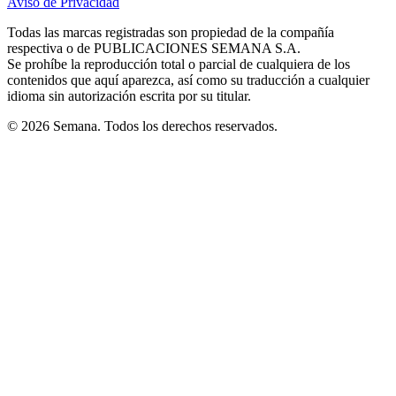
Aviso de Privacidad
Opens
new
new
new
new
new
in
window
window
window
window
window
Todas las marcas registradas son propiedad de la compañía
new
respectiva o de PUBLICACIONES SEMANA S.A.
window
Se prohíbe la reproducción total o parcial de cualquiera de los
contenidos que aquí aparezca, así como su traducción a cualquier
idioma sin autorización escrita por su titular.
© 2026 Semana. Todos los derechos reservados.