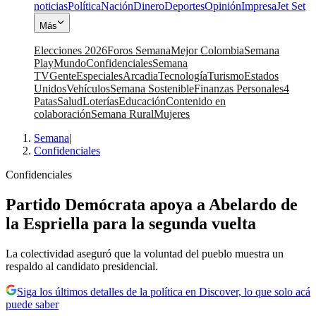
noticias
Política
Nación
Dinero
Deportes
Opinión
Impresa
Jet Set
Más
Elecciones 2026
Foros Semana
Mejor Colombia
Semana
Play
Mundo
Confidenciales
Semana
TV
Gente
Especiales
Arcadia
Tecnología
Turismo
Estados
Unidos
Vehículos
Semana Sostenible
Finanzas Personales
4
Patas
Salud
Loterías
Educación
Contenido en
colaboración
Semana Rural
Mujeres
Semana
|
Confidenciales
Confidenciales
Partido Demócrata apoya a Abelardo de
la Espriella para la segunda vuelta
La colectividad aseguró que la voluntad del pueblo muestra un
respaldo al candidato presidencial.
Siga los últimos detalles de la política en Discover, lo que solo acá
puede saber