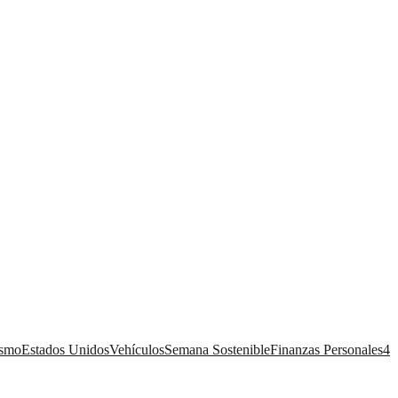
ismo
Estados Unidos
Vehículos
Semana Sostenible
Finanzas Personales
4