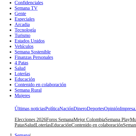
Confidenciales
Semana TV
Gente
Especiales
Arcadia
Tecnología
Turismo
Estados Unidos
Vehículos
Semana Sostenible
Finanzas Personales
4 Patas
Salud
Loterías
Educación
Contenido en colaboración
Semana Rural
Mujeres
Últimas noticias
Política
Nación
Dinero
Deportes
Opinión
Impresa
Elecciones 2026
Foros Semana
Mejor Colombia
Semana Play
Mu
Patas
Salud
Loterías
Educación
Contenido en colaboración
Seman
Semana
|