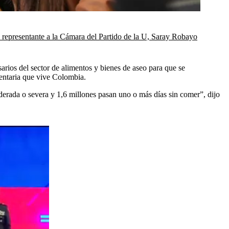
 representante a la Cámara del Partido de la U, Saray Robayo
arios del sector de alimentos y bienes de aseo para que se
entaria que vive Colombia.
derada o severa y 1,6 millones pasan uno o más días sin comer”, dijo