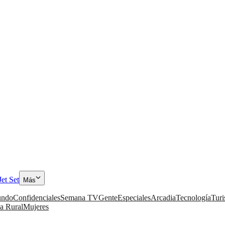
Jet Set
Más
ndo
Confidenciales
Semana TV
Gente
Especiales
Arcadia
Tecnología
Tur
a Rural
Mujeres