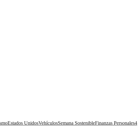
ismo
Estados Unidos
Vehículos
Semana Sostenible
Finanzas Personales
4