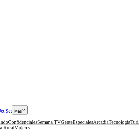
Jet Set
Más
ndo
Confidenciales
Semana TV
Gente
Especiales
Arcadia
Tecnología
Tur
a Rural
Mujeres