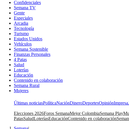
Confidenciales
Semana TV
Gente
Especiales
Arcadia
Tecnología
Turismo
Estados Unidos
Vehículos
Semana Sostenible
Finanzas Personales
4 Patas
Salud
Loterías
Educación
Contenido en colaboración
Semana Rural
Mujeres
Últimas noticias
Política
Nación
Dinero
Deportes
Opinión
Impresa
Elecciones 2026
Foros Semana
Mejor Colombia
Semana Play
Mu
Patas
Salud
Loterías
Educación
Contenido en colaboración
Seman
Semana
|