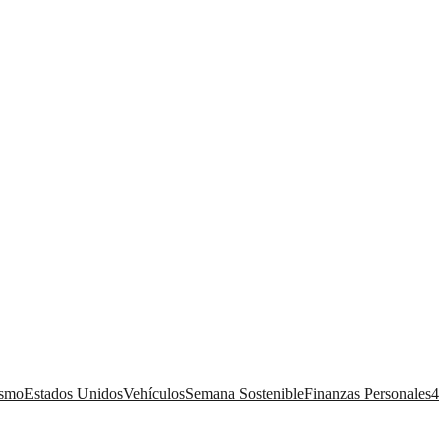
ismo
Estados Unidos
Vehículos
Semana Sostenible
Finanzas Personales
4