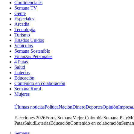
Confidenciales
Semana TV
Gente
Especiales
Arcadia
Tecnología
Turismo
Estados Unidos
Vehículos
Semana Sostenible
Finanzas Personales
4 Patas
Salud
Loterías
Educación
Contenido en colaboración
Semana Rural
Mujeres
Últimas noticias
Política
Nación
Dinero
Deportes
Opinión
Impresa
Elecciones 2026
Foros Semana
Mejor Colombia
Semana Play
Mu
Patas
Salud
Loterías
Educación
Contenido en colaboración
Seman
Semana
|