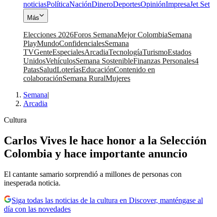
noticias
Política
Nación
Dinero
Deportes
Opinión
Impresa
Jet Set
Más
Elecciones 2026
Foros Semana
Mejor Colombia
Semana
Play
Mundo
Confidenciales
Semana
TV
Gente
Especiales
Arcadia
Tecnología
Turismo
Estados
Unidos
Vehículos
Semana Sostenible
Finanzas Personales
4
Patas
Salud
Loterías
Educación
Contenido en
colaboración
Semana Rural
Mujeres
Semana
|
Arcadia
Cultura
Carlos Vives le hace honor a la Selección
Colombia y hace importante anuncio
El cantante samario sorprendió a millones de personas con
inesperada noticia.
Siga todas las noticias de la cultura en Discover, manténgase al
día con las novedades