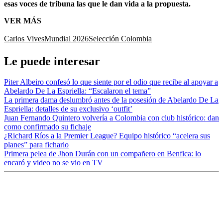
esas voces de tribuna las que le dan vida a la propuesta.
VER MÁS
Carlos Vives
Mundial 2026
Selección Colombia
Le puede interesar
Piter Albeiro confesó lo que siente por el odio que recibe al apoyar a
Abelardo De La Espriella: “Escalaron el tema”
La primera dama deslumbró antes de la posesión de Abelardo De La
Espriella: detalles de su exclusivo ‘outfit’
Juan Fernando Quintero volvería a Colombia con club histórico: dan
como confirmado su fichaje
¿Richard Ríos a la Premier League? Equipo histórico “acelera sus
planes” para ficharlo
Primera pelea de Jhon Durán con un compañero en Benfica: lo
encaró y video no se vio en TV