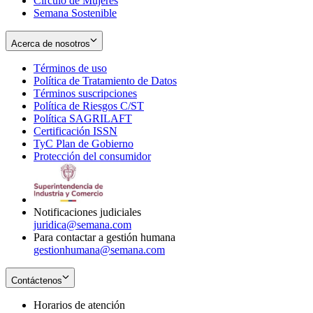
Círculo de Mujeres
Semana Sostenible
Acerca de nosotros
Términos de uso
Opens
Política de Tratamiento de Datos
in
Opens
Términos suscripciones
new
Opens
in
Política de Riesgos C/ST
window
in
Opens
new
Política SAGRILAFT
Opens
new
in
window
Certificación ISSN
Opens
in
window
new
TyC Plan de Gobierno
in
new
Opens
window
Protección del consumidor
new
window
in
Opens
window
new
in
window
new
window
Notificaciones judiciales
juridica@semana.com
Para contactar a gestión humana
gestionhumana@semana.com
Contáctenos
Horarios de atención