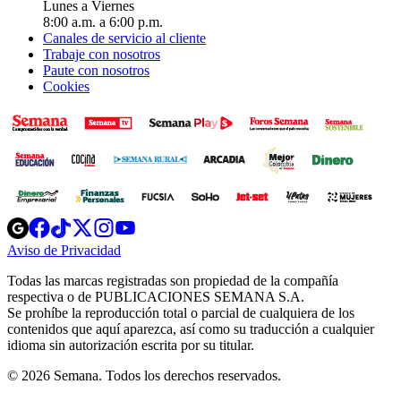
Lunes a Viernes
8:00 a.m. a 6:00 p.m.
Canales de servicio al cliente
Trabaje con nosotros
Paute con nosotros
Cookies
Opens
Opens
Opens
Opens
Opens
in
in
in
in
in
Aviso de Privacidad
Opens
new
new
new
new
new
in
window
window
window
window
window
Todas las marcas registradas son propiedad de la compañía
new
respectiva o de PUBLICACIONES SEMANA S.A.
window
Se prohíbe la reproducción total o parcial de cualquiera de los
contenidos que aquí aparezca, así como su traducción a cualquier
idioma sin autorización escrita por su titular.
© 2026 Semana. Todos los derechos reservados.