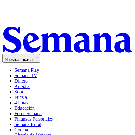
Nuestras marcas
Semana Play
Semana TV
Dinero
Arcadia
Soho
Opens
Fucsia
in
Opens
4 Patas
new
in
Educación
window
new
Foros Semana
window
Finanzas Personales
Semana Rural
Cocina