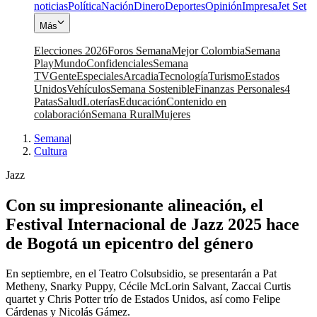
noticias
Política
Nación
Dinero
Deportes
Opinión
Impresa
Jet Set
Más
Elecciones 2026
Foros Semana
Mejor Colombia
Semana
Play
Mundo
Confidenciales
Semana
TV
Gente
Especiales
Arcadia
Tecnología
Turismo
Estados
Unidos
Vehículos
Semana Sostenible
Finanzas Personales
4
Patas
Salud
Loterías
Educación
Contenido en
colaboración
Semana Rural
Mujeres
Semana
|
Cultura
Jazz
Con su impresionante alineación, el
Festival Internacional de Jazz 2025 hace
de Bogotá un epicentro del género
En septiembre, en el Teatro Colsubsidio, se presentarán a Pat
Metheny, Snarky Puppy, Cécile McLorin Salvant, Zaccai Curtis
quartet y Chris Potter trío de Estados Unidos, así como Felipe
Cárdenas y Nicolás Gámez.