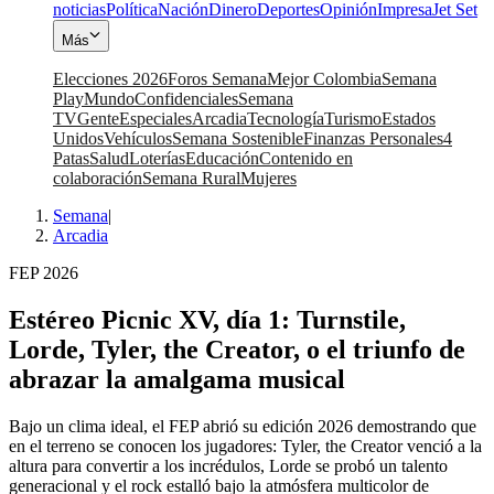
noticias
Política
Nación
Dinero
Deportes
Opinión
Impresa
Jet Set
Más
Elecciones 2026
Foros Semana
Mejor Colombia
Semana
Play
Mundo
Confidenciales
Semana
TV
Gente
Especiales
Arcadia
Tecnología
Turismo
Estados
Unidos
Vehículos
Semana Sostenible
Finanzas Personales
4
Patas
Salud
Loterías
Educación
Contenido en
colaboración
Semana Rural
Mujeres
Semana
|
Arcadia
FEP 2026
Estéreo Picnic XV, día 1: Turnstile,
Lorde, Tyler, the Creator, o el triunfo de
abrazar la amalgama musical
Bajo un clima ideal, el FEP abrió su edición 2026 demostrando que
en el terreno se conocen los jugadores: Tyler, the Creator venció a la
altura para convertir a los incrédulos, Lorde se probó un talento
generacional y el rock estalló bajo la atmósfera multicolor de