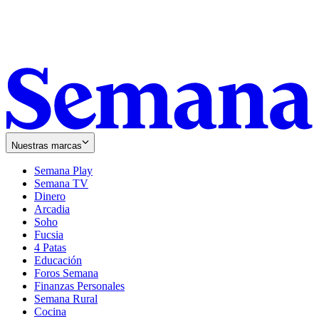
Nuestras marcas
Semana Play
Semana TV
Dinero
Arcadia
Soho
Opens
Fucsia
in
Opens
4 Patas
new
in
Educación
window
new
Foros Semana
window
Finanzas Personales
Semana Rural
Cocina