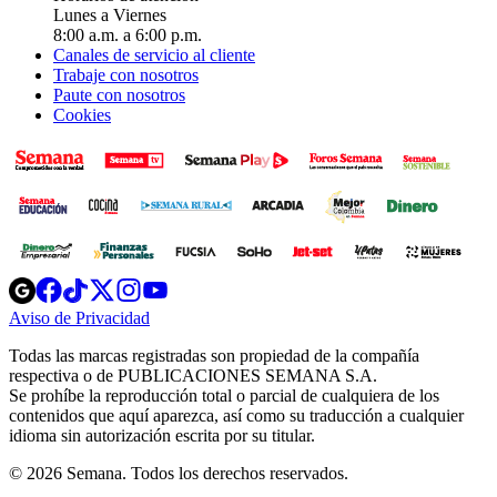
Lunes a Viernes
8:00 a.m. a 6:00 p.m.
Canales de servicio al cliente
Trabaje con nosotros
Paute con nosotros
Cookies
Opens
Opens
Opens
Opens
Opens
in
in
in
in
in
Aviso de Privacidad
Opens
new
new
new
new
new
in
window
window
window
window
window
Todas las marcas registradas son propiedad de la compañía
new
respectiva o de PUBLICACIONES SEMANA S.A.
window
Se prohíbe la reproducción total o parcial de cualquiera de los
contenidos que aquí aparezca, así como su traducción a cualquier
idioma sin autorización escrita por su titular.
© 2026 Semana. Todos los derechos reservados.