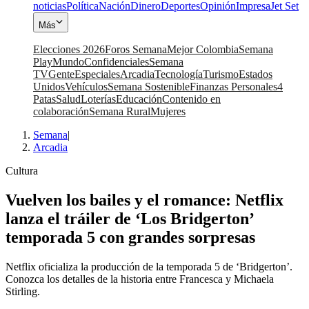
noticias
Política
Nación
Dinero
Deportes
Opinión
Impresa
Jet Set
Más
Elecciones 2026
Foros Semana
Mejor Colombia
Semana
Play
Mundo
Confidenciales
Semana
TV
Gente
Especiales
Arcadia
Tecnología
Turismo
Estados
Unidos
Vehículos
Semana Sostenible
Finanzas Personales
4
Patas
Salud
Loterías
Educación
Contenido en
colaboración
Semana Rural
Mujeres
Semana
|
Arcadia
Cultura
Vuelven los bailes y el romance: Netflix
lanza el tráiler de ‘Los Bridgerton’
temporada 5 con grandes sorpresas
Netflix oficializa la producción de la temporada 5 de ‘Bridgerton’.
Conozca los detalles de la historia entre Francesca y Michaela
Stirling.