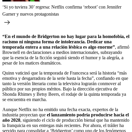
‘Si yo tuviera 30’ regresa: Netflix confirma ‘reboot’ con Jennifer
Garner y nuevos protagonistas
“En el mundo de Bridgerton no hay lugar para la homofobia, el
racismo ni ninguna forma de intolerancia. Dedicar una
temporada entera a una relación lésbica es algo enorme”
, afirmó
Brownell en declaraciones a medios internacionales, subrayando
que la esencia de la ficción seguirá siendo el humor y la alegría, a
pesar de los matices dramáticos.
Quinn vaticinó que la temporada de Francesca será la historia “más
emotiva y desgarradora de la serie hasta la fecha”, confiando en que
tanto la versión literaria como la televisiva lograrán conmover al
público por sus propios méritos. Bajo la dirección ejecutiva de
Shonda Rhimes y Betsy Beers, el rodaje de la quinta temporada ya
se encuentra en marcha.
Aunque Netflix no ha emitido una fecha exacta, expertos de la
industria proyectan que
el lanzamiento podría producirse hacia el
año 2028
, siguiendo el ciclo de producción bienal que ha mantenido
la franquicia en sus entregas más recientes. Por ahora, el tráiler ha
servido para consolidar a ‘Bridgerton’ como uno de los fenómenos