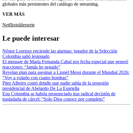
globales más persistentes del catálogo de streaming.
VER MÁS
Netflix
tráiler
serie
Le puede interesar
Néstor Lorenzo enciende las alarmas: jugador de la Selección
Colombia salió lesionado
El mensaje de María Fernanda Cabal por fecha especial que generó
reacciones: “Jamás he negado”
Revelan plan para asesinar a Lionel Messi durante el Mundial 2026:
“Voy a volarlo con cuatro bombas”
Piter Albeiro contó detalle que nadie sabía de la posesión
presidencial de Abelardo De La Espriella
Epa Colombia se habría pronunciado tras radical decisión de
trasladarla de cárcel: “Solo Dios conoce por completo”