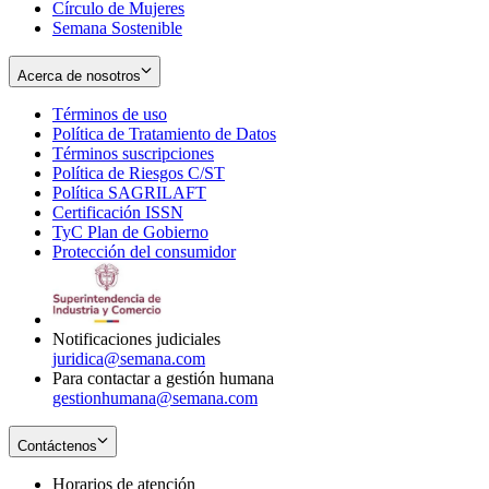
Círculo de Mujeres
Semana Sostenible
Acerca de nosotros
Términos de uso
Opens
Política de Tratamiento de Datos
in
Opens
Términos suscripciones
new
Opens
in
Política de Riesgos C/ST
window
in
Opens
new
Política SAGRILAFT
Opens
new
in
window
Certificación ISSN
Opens
in
window
new
TyC Plan de Gobierno
in
new
Opens
window
Protección del consumidor
new
window
in
Opens
window
new
in
window
new
window
Notificaciones judiciales
juridica@semana.com
Para contactar a gestión humana
gestionhumana@semana.com
Contáctenos
Horarios de atención