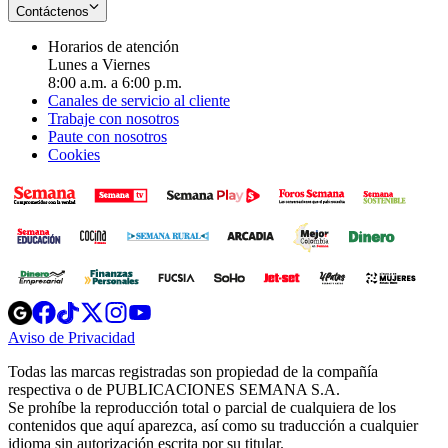
Contáctenos
Horarios de atención
Lunes a Viernes
8:00 a.m. a 6:00 p.m.
Canales de servicio al cliente
Trabaje con nosotros
Paute con nosotros
Cookies
Opens
Opens
Opens
Opens
Opens
in
in
in
in
in
Aviso de Privacidad
Opens
new
new
new
new
new
in
window
window
window
window
window
Todas las marcas registradas son propiedad de la compañía
new
respectiva o de PUBLICACIONES SEMANA S.A.
window
Se prohíbe la reproducción total o parcial de cualquiera de los
contenidos que aquí aparezca, así como su traducción a cualquier
idioma sin autorización escrita por su titular.