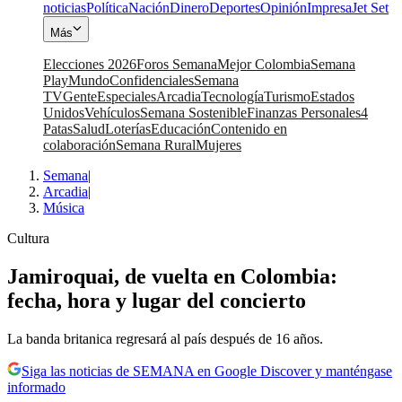
noticias
Política
Nación
Dinero
Deportes
Opinión
Impresa
Jet Set
Más
Elecciones 2026
Foros Semana
Mejor Colombia
Semana
Play
Mundo
Confidenciales
Semana
TV
Gente
Especiales
Arcadia
Tecnología
Turismo
Estados
Unidos
Vehículos
Semana Sostenible
Finanzas Personales
4
Patas
Salud
Loterías
Educación
Contenido en
colaboración
Semana Rural
Mujeres
Semana
|
Arcadia
|
Música
Cultura
Jamiroquai, de vuelta en Colombia:
fecha, hora y lugar del concierto
La banda britanica regresará al país después de 16 años.
Siga las noticias de SEMANA en Google Discover y manténgase
informado