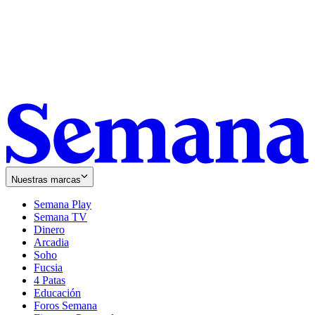
Nuestras marcas
Semana Play
Semana TV
Dinero
Arcadia
Soho
Opens
Fucsia
in
Opens
4 Patas
new
in
Educación
window
new
Foros Semana
window