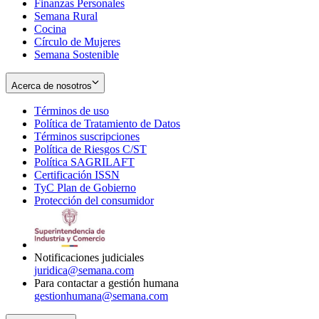
Finanzas Personales
Semana Rural
Cocina
Círculo de Mujeres
Semana Sostenible
Acerca de nosotros
Términos de uso
Opens
Política de Tratamiento de Datos
in
Opens
Términos suscripciones
new
Opens
in
Política de Riesgos C/ST
window
in
Opens
new
Política SAGRILAFT
Opens
new
in
window
Certificación ISSN
Opens
in
window
new
TyC Plan de Gobierno
in
new
Opens
window
Protección del consumidor
new
window
in
Opens
window
new
in
window
new
window
Notificaciones judiciales
juridica@semana.com
Para contactar a gestión humana
gestionhumana@semana.com