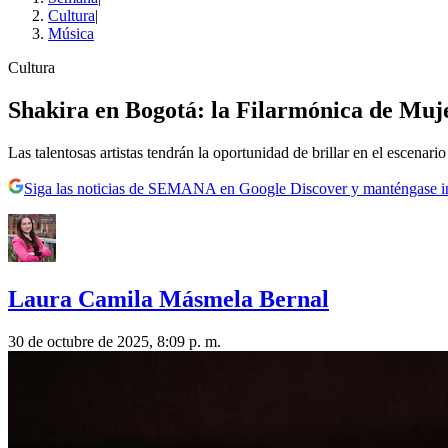
Cultura
|
Música
Cultura
Shakira en Bogotá: la Filarmónica de Muje
Las talentosas artistas tendrán la oportunidad de brillar en el escenario
Siga las noticias de SEMANA en Google Discover y manténgase 
Laura Camila Másmela Bernal
30 de octubre de 2025, 8:09 p. m.