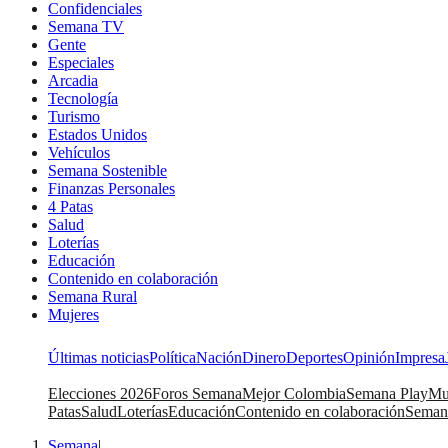
Confidenciales
Semana TV
Gente
Especiales
Arcadia
Tecnología
Turismo
Estados Unidos
Vehículos
Semana Sostenible
Finanzas Personales
4 Patas
Salud
Loterías
Educación
Contenido en colaboración
Semana Rural
Mujeres
Últimas noticias
Política
Nación
Dinero
Deportes
Opinión
Impresa
Elecciones 2026
Foros Semana
Mejor Colombia
Semana Play
Mu
Patas
Salud
Loterías
Educación
Contenido en colaboración
Seman
Semana
|