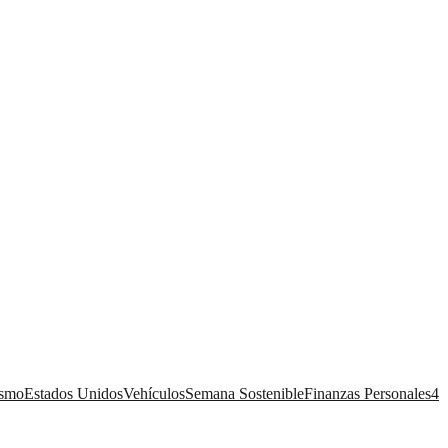
ismo
Estados Unidos
Vehículos
Semana Sostenible
Finanzas Personales
4