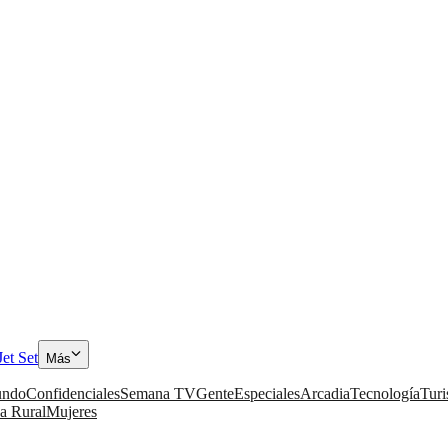
Jet Set
Más
ndo
Confidenciales
Semana TV
Gente
Especiales
Arcadia
Tecnología
Tur
a Rural
Mujeres