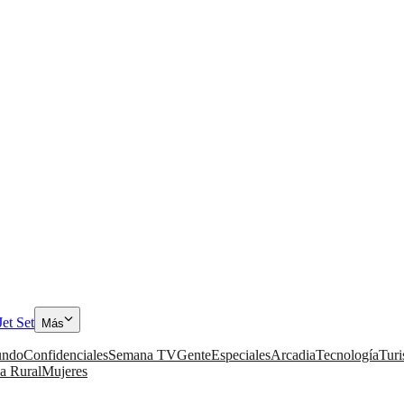
Jet Set
Más
ndo
Confidenciales
Semana TV
Gente
Especiales
Arcadia
Tecnología
Tur
a Rural
Mujeres