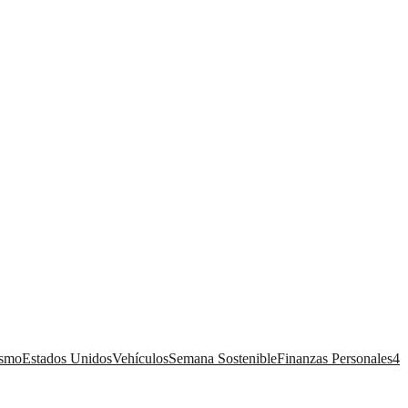
ismo
Estados Unidos
Vehículos
Semana Sostenible
Finanzas Personales
4