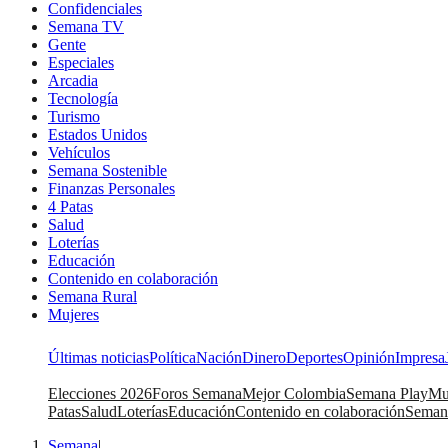
Confidenciales
Semana TV
Gente
Especiales
Arcadia
Tecnología
Turismo
Estados Unidos
Vehículos
Semana Sostenible
Finanzas Personales
4 Patas
Salud
Loterías
Educación
Contenido en colaboración
Semana Rural
Mujeres
Últimas noticias
Política
Nación
Dinero
Deportes
Opinión
Impresa
Elecciones 2026
Foros Semana
Mejor Colombia
Semana Play
Mu
Patas
Salud
Loterías
Educación
Contenido en colaboración
Seman
Semana
|