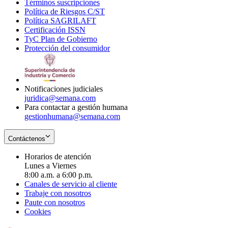
Términos suscripciones
new
Opens
in
Política de Riesgos C/ST
window
in
Opens
new
Política SAGRILAFT
Opens
new
in
window
Certificación ISSN
Opens
in
window
new
TyC Plan de Gobierno
in
new
Opens
window
Protección del consumidor
new
window
in
Opens
window
new
in
window
new
window
Notificaciones judiciales
juridica@semana.com
Para contactar a gestión humana
gestionhumana@semana.com
Contáctenos
Horarios de atención
Lunes a Viernes
8:00 a.m. a 6:00 p.m.
Canales de servicio al cliente
Trabaje con nosotros
Paute con nosotros
Cookies