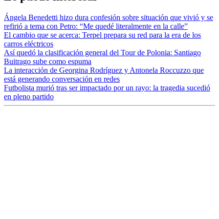
Ángela Benedetti hizo dura confesión sobre situación que vivió y se
refirió a tema con Petro: “Me quedé literalmente en la calle”
El cambio que se acerca: Terpel prepara su red para la era de los
carros eléctricos
Así quedó la clasificación general del Tour de Polonia: Santiago
Buitrago sube como espuma
La interacción de Georgina Rodríguez y Antonela Roccuzzo que
está generando conversación en redes
Futbolista murió tras ser impactado por un rayo: la tragedia sucedió
en pleno partido