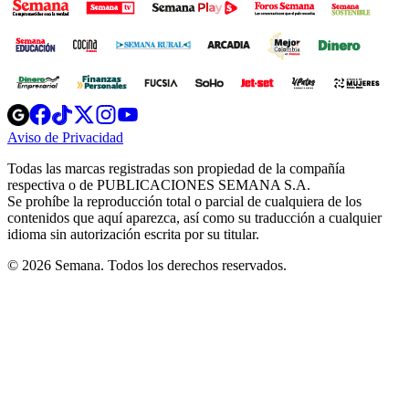
Opens
Opens
Opens
Opens
Opens
in
in
in
in
in
Aviso de Privacidad
Opens
new
new
new
new
new
in
window
window
window
window
window
Todas las marcas registradas son propiedad de la compañía
new
respectiva o de PUBLICACIONES SEMANA S.A.
window
Se prohíbe la reproducción total o parcial de cualquiera de los
contenidos que aquí aparezca, así como su traducción a cualquier
idioma sin autorización escrita por su titular.
© 2026 Semana. Todos los derechos reservados.