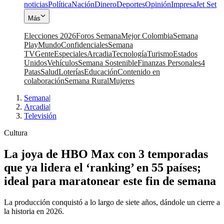
noticias
Política
Nación
Dinero
Deportes
Opinión
Impresa
Jet Set
Más
Elecciones 2026
Foros Semana
Mejor Colombia
Semana
Play
Mundo
Confidenciales
Semana
TV
Gente
Especiales
Arcadia
Tecnología
Turismo
Estados
Unidos
Vehículos
Semana Sostenible
Finanzas Personales
4
Patas
Salud
Loterías
Educación
Contenido en
colaboración
Semana Rural
Mujeres
Semana
|
Arcadia
|
Televisión
Cultura
La joya de HBO Max con 3 temporadas
que ya lidera el ‘ranking’ en 55 países;
ideal para maratonear este fin de semana
La producción conquistó a lo largo de siete años, dándole un cierre a
la historia en 2026.