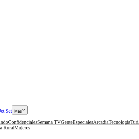
Jet Set
Más
ndo
Confidenciales
Semana TV
Gente
Especiales
Arcadia
Tecnología
Tur
a Rural
Mujeres