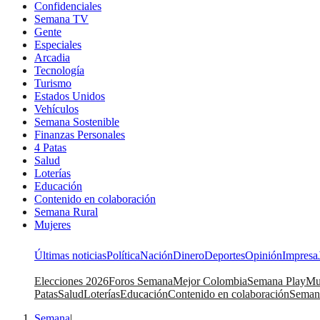
Confidenciales
Semana TV
Gente
Especiales
Arcadia
Tecnología
Turismo
Estados Unidos
Vehículos
Semana Sostenible
Finanzas Personales
4 Patas
Salud
Loterías
Educación
Contenido en colaboración
Semana Rural
Mujeres
Últimas noticias
Política
Nación
Dinero
Deportes
Opinión
Impresa
Elecciones 2026
Foros Semana
Mejor Colombia
Semana Play
Mu
Patas
Salud
Loterías
Educación
Contenido en colaboración
Seman
Semana
|