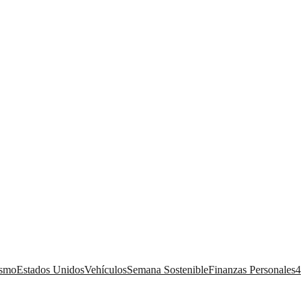
ismo
Estados Unidos
Vehículos
Semana Sostenible
Finanzas Personales
4