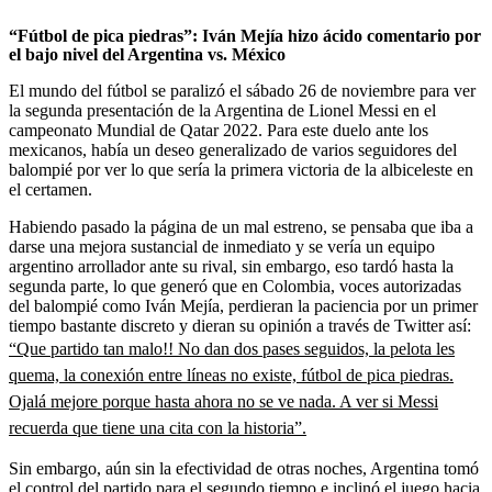
“Fútbol de pica piedras”: Iván Mejía hizo ácido comentario por
el bajo nivel del Argentina vs. México
El mundo del fútbol se paralizó el sábado 26 de noviembre para ver
la segunda presentación de la Argentina de Lionel Messi en el
campeonato Mundial de Qatar 2022. Para este duelo ante los
mexicanos, había un deseo generalizado de varios seguidores del
balompié por ver lo que sería la primera victoria de la albiceleste en
el certamen.
Habiendo pasado la página de un mal estreno, se pensaba que iba a
darse una mejora sustancial de inmediato y se vería un equipo
argentino arrollador ante su rival, sin embargo, eso tardó hasta la
segunda parte, lo que generó que en Colombia, voces autorizadas
del balompié como Iván Mejía, perdieran la paciencia por un primer
tiempo bastante discreto y dieran su opinión a través de Twitter así:
“Que partido tan malo!! No dan dos pases seguidos, la pelota les
quema, la conexión entre líneas no existe, fútbol de pica piedras.
Ojalá mejore porque hasta ahora no se ve nada. A ver si Messi
recuerda que tiene una cita con la historia”.
Sin embargo, aún sin la efectividad de otras noches, Argentina tomó
el control del partido para el segundo tiempo e inclinó el juego hacia