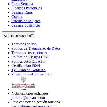
Foros Semana
window
Finanzas Personales
Semana Rural
Cocina
Círculo de Mujeres
Semana Sostenible
Acerca de nosotros
Términos de uso
Opens
Política de Tratamiento de Datos
in
Opens
Términos suscripciones
new
Opens
in
Política de Riesgos C/ST
window
in
Opens
new
Política SAGRILAFT
Opens
new
in
window
Certificación ISSN
Opens
in
window
new
TyC Plan de Gobierno
in
new
Opens
window
Protección del consumidor
new
window
in
Opens
window
new
in
window
new
window
Notificaciones judiciales
juridica@semana.com
Para contactar a gestión humana
gestionhumana@semana.com