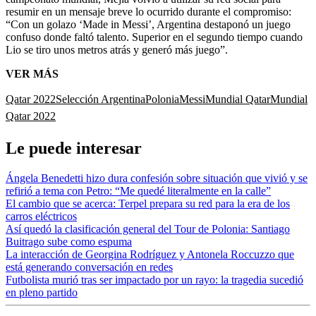
resumir en un mensaje breve lo ocurrido durante el compromiso:
“Con un golazo ‘Made in Messi’, Argentina destaponó un juego
confuso donde faltó talento. Superior en el segundo tiempo cuando
Lio se tiro unos metros atrás y generó más juego”.
VER MÁS
Qatar 2022
Selección Argentina
Polonia
Messi
Mundial Qatar
Mundial
Qatar 2022
Le puede interesar
Ángela Benedetti hizo dura confesión sobre situación que vivió y se
refirió a tema con Petro: “Me quedé literalmente en la calle”
El cambio que se acerca: Terpel prepara su red para la era de los
carros eléctricos
Así quedó la clasificación general del Tour de Polonia: Santiago
Buitrago sube como espuma
La interacción de Georgina Rodríguez y Antonela Roccuzzo que
está generando conversación en redes
Futbolista murió tras ser impactado por un rayo: la tragedia sucedió
en pleno partido