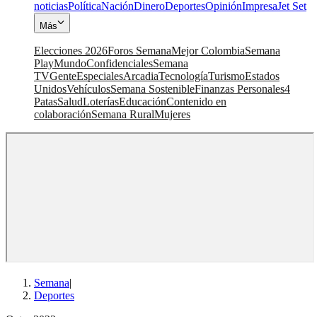
noticias
Política
Nación
Dinero
Deportes
Opinión
Impresa
Jet Set
Más
Elecciones 2026
Foros Semana
Mejor Colombia
Semana
Play
Mundo
Confidenciales
Semana
TV
Gente
Especiales
Arcadia
Tecnología
Turismo
Estados
Unidos
Vehículos
Semana Sostenible
Finanzas Personales
4
Patas
Salud
Loterías
Educación
Contenido en
colaboración
Semana Rural
Mujeres
Semana
|
Deportes