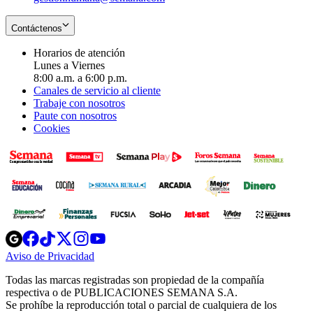
Contáctenos
Horarios de atención
Lunes a Viernes
8:00 a.m. a 6:00 p.m.
Canales de servicio al cliente
Trabaje con nosotros
Paute con nosotros
Cookies
Opens
Opens
Opens
Opens
Opens
in
in
in
in
in
Aviso de Privacidad
Opens
new
new
new
new
new
in
window
window
window
window
window
Todas las marcas registradas son propiedad de la compañía
new
respectiva o de PUBLICACIONES SEMANA S.A.
window
Se prohíbe la reproducción total o parcial de cualquiera de los