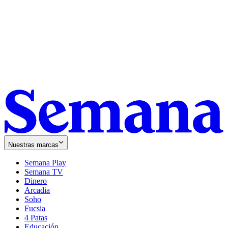
Nuestras marcas
Semana Play
Semana TV
Dinero
Arcadia
Soho
Opens
Fucsia
in
Opens
4 Patas
new
in
Educación
window
new