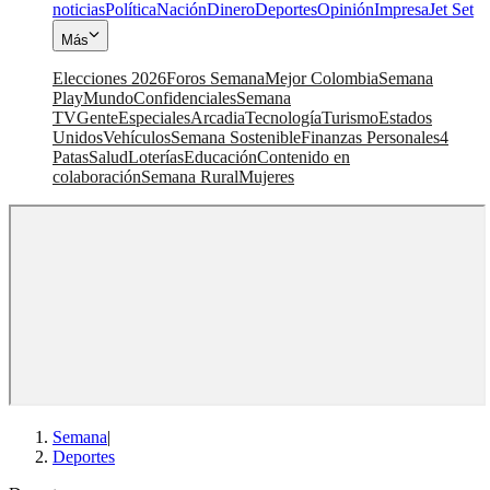
noticias
Política
Nación
Dinero
Deportes
Opinión
Impresa
Jet Set
Más
Elecciones 2026
Foros Semana
Mejor Colombia
Semana
Play
Mundo
Confidenciales
Semana
TV
Gente
Especiales
Arcadia
Tecnología
Turismo
Estados
Unidos
Vehículos
Semana Sostenible
Finanzas Personales
4
Patas
Salud
Loterías
Educación
Contenido en
colaboración
Semana Rural
Mujeres
Semana
|
Deportes