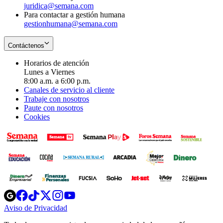
juridica@semana.com
Para contactar a gestión humana
gestionhumana@semana.com
Contáctenos
Horarios de atención
Lunes a Viernes
8:00 a.m. a 6:00 p.m.
Canales de servicio al cliente
Trabaje con nosotros
Paute con nosotros
Cookies
Opens
Opens
Opens
Opens
Opens
in
in
in
in
in
Aviso de Privacidad
Opens
new
new
new
new
new
in
window
window
window
window
window