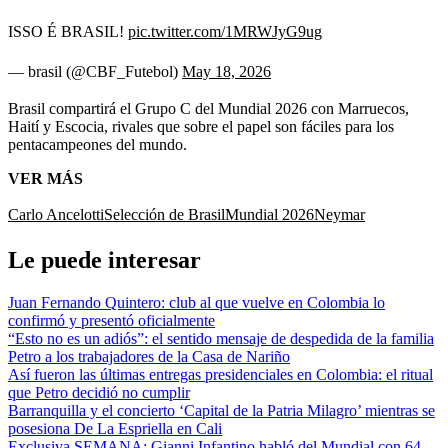
ISSO É BRASIL!
pic.twitter.com/1MRWJyG9ug
— brasil (@CBF_Futebol)
May 18, 2026
Brasil compartirá el Grupo C del Mundial 2026 con Marruecos,
Haití y Escocia, rivales que sobre el papel son fáciles para los
pentacampeones del mundo.
VER MÁS
Carlo Ancelotti
Selección de Brasil
Mundial 2026
Neymar
Le puede interesar
Juan Fernando Quintero: club al que vuelve en Colombia lo
confirmó y presentó oficialmente
“Esto no es un adiós”: el sentido mensaje de despedida de la familia
Petro a los trabajadores de la Casa de Nariño
Así fueron las últimas entregas presidenciales en Colombia: el ritual
que Petro decidió no cumplir
Barranquilla y el concierto ‘Capital de la Patria Milagro’ mientras se
posesiona De La Espriella en Cali
Exclusiva SEMANA: Gianni Infantino habló del Mundial con 64