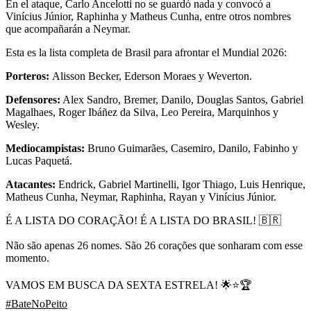
En el ataque, Carlo Ancelotti no se guardó nada y convocó a
Vinícius Júnior, Raphinha y Matheus Cunha, entre otros nombres
que acompañarán a Neymar.
Esta es la lista completa de Brasil para afrontar el Mundial 2026:
Porteros:
Alisson Becker, Ederson Moraes y Weverton.
Defensores:
Alex Sandro, Bremer, Danilo, Douglas Santos, Gabriel
Magalhaes, Roger Ibáñez da Silva, Leo Pereira, Marquinhos y
Wesley.
Mediocampistas:
Bruno Guimarães, Casemiro, Danilo, Fabinho y
Lucas Paquetá.
Atacantes:
Endrick, Gabriel Martinelli, Igor Thiago, Luis Henrique,
Matheus Cunha, Neymar, Raphinha, Rayan y Vinícius Júnior.
É A LISTA DO CORAÇÃO! É A LISTA DO BRASIL! 🇧🇷
Não são apenas 26 nomes. São 26 corações que sonharam com esse
momento.
VAMOS EM BUSCA DA SEXTA ESTRELA! 🌟⭐🏆
#BateNoPeito