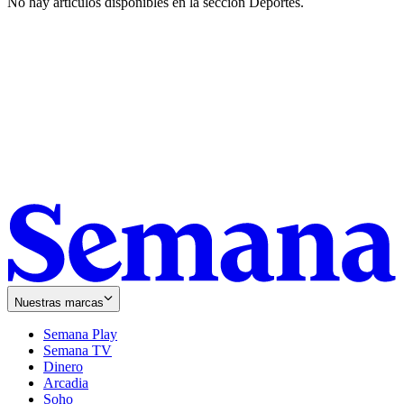
No hay artículos disponibles en la sección
Deportes
.
Nuestras marcas
Semana Play
Semana TV
Dinero
Arcadia
Soho
Opens