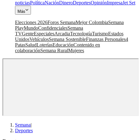
noticias
Política
Nación
Dinero
Deportes
Opinión
Impresa
Jet Set
Más
Elecciones 2026
Foros Semana
Mejor Colombia
Semana
Play
Mundo
Confidenciales
Semana
TV
Gente
Especiales
Arcadia
Tecnología
Turismo
Estados
Unidos
Vehículos
Semana Sostenible
Finanzas Personales
4
Patas
Salud
Loterías
Educación
Contenido en
colaboración
Semana Rural
Mujeres
Semana
|
Deportes