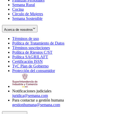
Finanzas Personales
Semana Rural
Cocina
Círculo de Mujeres
Semana Sostenible
Acerca de nosotros
Términos de uso
Opens
Política de Tratamiento de Datos
in
Opens
Términos suscripciones
new
Opens
in
Política de Riesgos C/ST
window
in
Opens
new
Política SAGRILAFT
Opens
new
in
window
Certificación ISSN
Opens
in
window
new
TyC Plan de Gobierno
in
new
Opens
window
Protección del consumidor
new
window
in
Opens
window
new
in
window
new
window
Notificaciones judiciales
juridica@semana.com
Para contactar a gestión humana
gestionhumana@semana.com