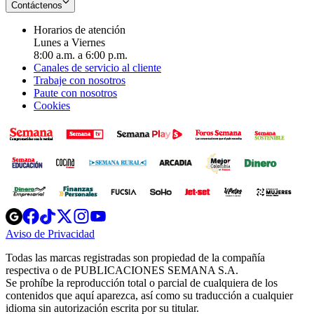
Contáctenos
Horarios de atención
Lunes a Viernes
8:00 a.m. a 6:00 p.m.
Canales de servicio al cliente
Trabaje con nosotros
Paute con nosotros
Cookies
Opens
Opens
Opens
Opens
Opens
in
in
in
in
in
Aviso de Privacidad
Opens
new
new
new
new
new
in
window
window
window
window
window
Todas las marcas registradas son propiedad de la compañía
new
respectiva o de PUBLICACIONES SEMANA S.A.
window
Se prohíbe la reproducción total o parcial de cualquiera de los
contenidos que aquí aparezca, así como su traducción a cualquier
idioma sin autorización escrita por su titular.