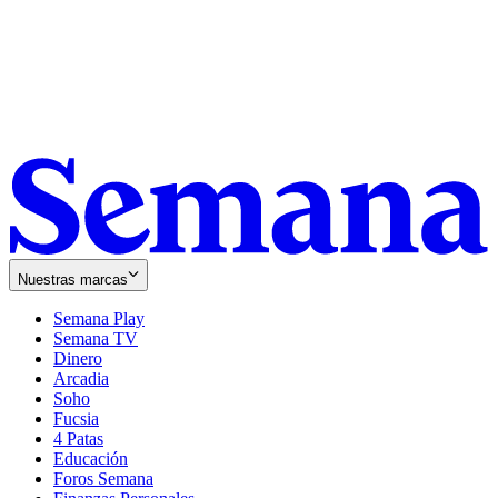
Nuestras marcas
Semana Play
Semana TV
Dinero
Arcadia
Soho
Opens
Fucsia
in
Opens
4 Patas
new
in
Educación
window
new
Foros Semana
window