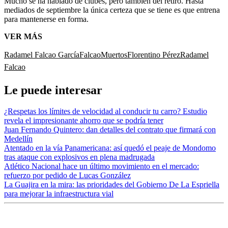
Mucho se ha hablado de clubes, pero también del retiro. Hasta
mediados de septiembre la única certeza que se tiene es que entrena
para mantenerse en forma.
VER MÁS
Radamel Falcao García
Falcao
Muertos
Florentino Pérez
Radamel
Falcao
Le puede interesar
¿Respetas los límites de velocidad al conducir tu carro? Estudio
revela el impresionante ahorro que se podría tener
Juan Fernando Quintero: dan detalles del contrato que firmará con
Medellín
Atentado en la vía Panamericana: así quedó el peaje de Mondomo
tras ataque con explosivos en plena madrugada
Atlético Nacional hace un último movimiento en el mercado:
refuerzo por pedido de Lucas González
La Guajira en la mira: las prioridades del Gobierno De La Espriella
para mejorar la infraestructura vial