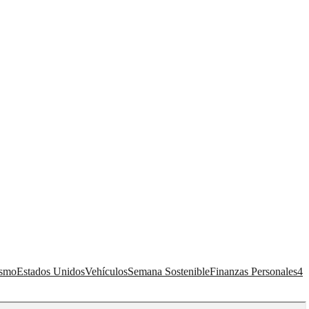
ismo
Estados Unidos
Vehículos
Semana Sostenible
Finanzas Personales
4