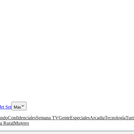
Jet Set
Más
ndo
Confidenciales
Semana TV
Gente
Especiales
Arcadia
Tecnología
Tur
a Rural
Mujeres