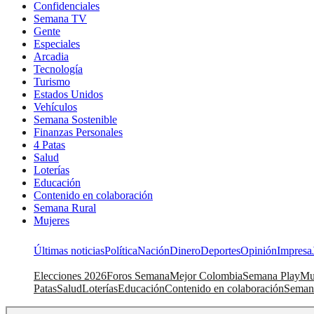
Confidenciales
Semana TV
Gente
Especiales
Arcadia
Tecnología
Turismo
Estados Unidos
Vehículos
Semana Sostenible
Finanzas Personales
4 Patas
Salud
Loterías
Educación
Contenido en colaboración
Semana Rural
Mujeres
Últimas noticias
Política
Nación
Dinero
Deportes
Opinión
Impresa
Elecciones 2026
Foros Semana
Mejor Colombia
Semana Play
Mu
Patas
Salud
Loterías
Educación
Contenido en colaboración
Seman