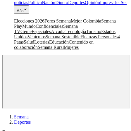
noticias
Política
Nación
Dinero
Deportes
Opinión
Impresa
Jet Set
Más
Elecciones 2026
Foros Semana
Mejor Colombia
Semana
Play
Mundo
Confidenciales
Semana
TV
Gente
Especiales
Arcadia
Tecnología
Turismo
Estados
Unidos
Vehículos
Semana Sostenible
Finanzas Personales
4
Patas
Salud
Loterías
Educación
Contenido en
colaboración
Semana Rural
Mujeres
Semana
|
Deportes