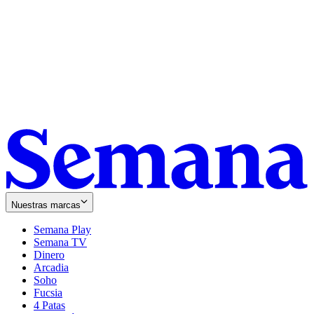
Nuestras marcas
Semana Play
Semana TV
Dinero
Arcadia
Soho
Opens
Fucsia
in
Opens
4 Patas
new
in