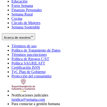
Educación
window
new
Foros Semana
window
Finanzas Personales
Semana Rural
Cocina
Círculo de Mujeres
Semana Sostenible
Acerca de nosotros
Términos de uso
Opens
Política de Tratamiento de Datos
in
Opens
Términos suscripciones
new
Opens
in
Política de Riesgos C/ST
window
in
Opens
new
Política SAGRILAFT
Opens
new
in
window
Certificación ISSN
Opens
in
window
new
TyC Plan de Gobierno
in
new
Opens
window
Protección del consumidor
new
window
in
Opens
window
new
in
window
new
window
Notificaciones judiciales
juridica@semana.com
Para contactar a gestión humana