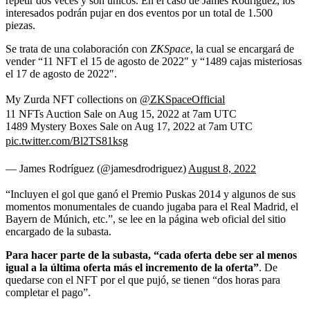
repetir dos veces y son únicos. En el caso de James Rodríguez, los
interesados podrán pujar en dos eventos por un total de 1.500
piezas.
Se trata de una colaboración con
ZKSpace
, la cual se encargará de
vender “11 NFT el 15 de agosto de 2022″ y “1489 cajas misteriosas
el 17 de agosto de 2022″.
My Zurda NFT collections on
@ZKSpaceOfficial
11 NFTs Auction Sale on Aug 15, 2022 at 7am UTC
1489 Mystery Boxes Sale on Aug 17, 2022 at 7am UTC
pic.twitter.com/Bl2TS81ksg
— James Rodríguez (@jamesdrodriguez)
August 8, 2022
“Incluyen el gol que ganó el Premio Puskas 2014 y algunos de sus
momentos monumentales de cuando jugaba para el Real Madrid, el
Bayern de Múnich, etc.”, se lee en la página web oficial del sitio
encargado de la subasta.
Para hacer parte de la subasta, “cada oferta debe ser al menos
igual a la última oferta más el incremento de la oferta”
. De
quedarse con el NFT por el que pujó, se tienen “dos horas para
completar el pago”.