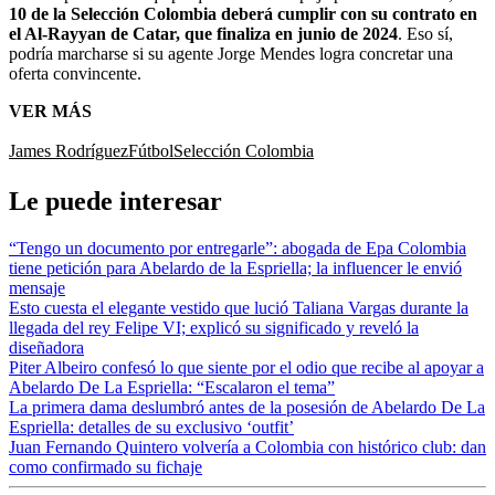
10 de la Selección Colombia deberá cumplir con su contrato en
el Al-Rayyan de Catar, que finaliza en junio de 2024
. Eso sí,
podría marcharse si su agente Jorge Mendes logra concretar una
oferta convincente.
VER MÁS
James Rodríguez
Fútbol
Selección Colombia
Le puede interesar
“Tengo un documento por entregarle”: abogada de Epa Colombia
tiene petición para Abelardo de la Espriella; la influencer le envió
mensaje
Esto cuesta el elegante vestido que lució Taliana Vargas durante la
llegada del rey Felipe VI; explicó su significado y reveló la
diseñadora
Piter Albeiro confesó lo que siente por el odio que recibe al apoyar a
Abelardo De La Espriella: “Escalaron el tema”
La primera dama deslumbró antes de la posesión de Abelardo De La
Espriella: detalles de su exclusivo ‘outfit’
Juan Fernando Quintero volvería a Colombia con histórico club: dan
como confirmado su fichaje