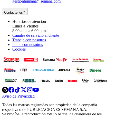
gestionhumana@semana.com
Contáctenos
Horarios de atención
Lunes a Viernes
8:00 a.m. a 6:00 p.m.
Canales de servicio al cliente
Trabaje con nosotros
Paute con nosotros
Cookies
Opens
Opens
Opens
Opens
Opens
in
in
in
in
in
Aviso de Privacidad
Opens
new
new
new
new
new
in
window
window
window
window
window
Todas las marcas registradas son propiedad de la compañía
new
respectiva o de PUBLICACIONES SEMANA S.A.
window
Se prohíbe la reproducción total o parcial de cualquiera de los