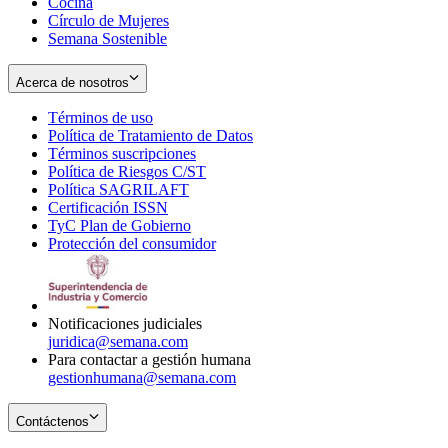
Cocina
Círculo de Mujeres
Semana Sostenible
Acerca de nosotros
Términos de uso
Opens
Política de Tratamiento de Datos
in
Opens
Términos suscripciones
new
Opens
in
Política de Riesgos C/ST
window
in
Opens
new
Política SAGRILAFT
Opens
new
in
window
Certificación ISSN
Opens
in
window
new
TyC Plan de Gobierno
in
new
Opens
window
Protección del consumidor
new
window
in
Opens
window
new
in
window
new
window
Notificaciones judiciales
juridica@semana.com
Para contactar a gestión humana
gestionhumana@semana.com
Contáctenos