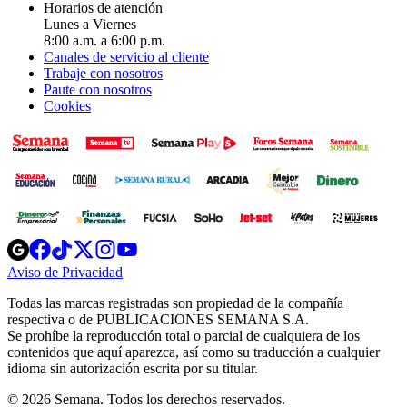
Horarios de atención
Lunes a Viernes
8:00 a.m. a 6:00 p.m.
Canales de servicio al cliente
Trabaje con nosotros
Paute con nosotros
Cookies
Opens
Opens
Opens
Opens
Opens
in
in
in
in
in
Aviso de Privacidad
Opens
new
new
new
new
new
in
window
window
window
window
window
Todas las marcas registradas son propiedad de la compañía
new
respectiva o de PUBLICACIONES SEMANA S.A.
window
Se prohíbe la reproducción total o parcial de cualquiera de los
contenidos que aquí aparezca, así como su traducción a cualquier
idioma sin autorización escrita por su titular.
© 2026 Semana. Todos los derechos reservados.