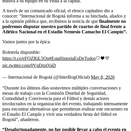
masiva a su equipo en su visita a la capital.
A través de un comunicado oficial, el elenco capitalino dio a
conocer: “Internacional de Bogotá informa a su hinchada, aliados y
a la opinión pública que, recibimos la noticia de que
finalmente no
podremos disputar nuestro partido de cuartos de final frente a
Atlético Nacional en el Estadio Nemesio Camacho El Campín”.
Vamos juntos por la épica.
Boletería disponible:
https://t.co/eFOZRiL5On
#EstaHistoriaEsDeTodos
🤍🖤💛
pic.twitter.com/0VqDrpiVaD
— Internacional de Bogotá (@InterBogOficial)
May 8, 2026
“Durante los últimos días sostuvimos múltiples conversaciones y
mesas de trabajo con la Comisión Distrital de Seguridad,
Comodidad y Convivencia para el Fútbol y demás actores
involucrados en la organización del evento, trabajando intensamente
para encontrar alternativas que permitieran realizar este encuentro en
el Estadio El Campín y vivir una verdadera fiesta del fútbol en
Bogotá”, añadieron.
“Desafortunadamente, no fue posible llevar a cabo el evento en