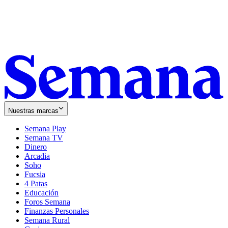
Nuestras marcas
Semana Play
Semana TV
Dinero
Arcadia
Soho
Opens
Fucsia
in
Opens
4 Patas
new
in
Educación
window
new
Foros Semana
window
Finanzas Personales
Semana Rural