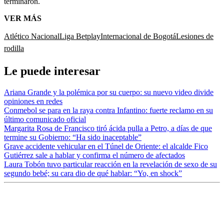
terminaron.
VER MÁS
Atlético Nacional
Liga Betplay
Internacional de Bogotá
Lesiones de
rodilla
Le puede interesar
Ariana Grande y la polémica por su cuerpo: su nuevo video divide
opiniones en redes
Conmebol se para en la raya contra Infantino: fuerte reclamo en su
último comunicado oficial
Margarita Rosa de Francisco tiró ácida pulla a Petro, a días de que
termine su Gobierno: “Ha sido inaceptable”
Grave accidente vehicular en el Túnel de Oriente: el alcalde Fico
Gutiérrez sale a hablar y confirma el número de afectados
Laura Tobón tuvo particular reacción en la revelación de sexo de su
segundo bebé; su cara dio de qué hablar: “Yo, en shock”