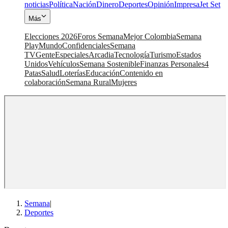
noticias
Política
Nación
Dinero
Deportes
Opinión
Impresa
Jet Set
Más
Elecciones 2026
Foros Semana
Mejor Colombia
Semana
Play
Mundo
Confidenciales
Semana
TV
Gente
Especiales
Arcadia
Tecnología
Turismo
Estados
Unidos
Vehículos
Semana Sostenible
Finanzas Personales
4
Patas
Salud
Loterías
Educación
Contenido en
colaboración
Semana Rural
Mujeres
Semana
|
Deportes