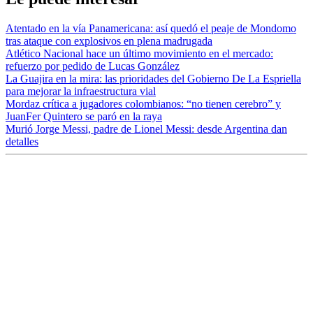
Atentado en la vía Panamericana: así quedó el peaje de Mondomo
tras ataque con explosivos en plena madrugada
Atlético Nacional hace un último movimiento en el mercado:
refuerzo por pedido de Lucas González
La Guajira en la mira: las prioridades del Gobierno De La Espriella
para mejorar la infraestructura vial
Mordaz crítica a jugadores colombianos: “no tienen cerebro” y
JuanFer Quintero se paró en la raya
Murió Jorge Messi, padre de Lionel Messi: desde Argentina dan
detalles