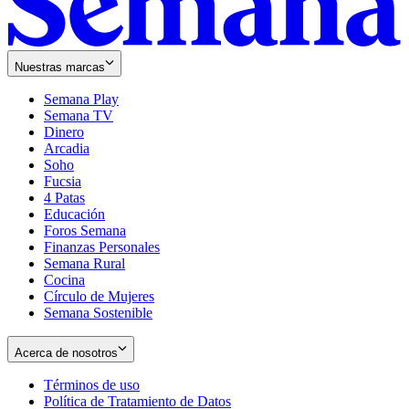
Nuestras marcas
Semana Play
Semana TV
Dinero
Arcadia
Soho
Opens
Fucsia
in
Opens
4 Patas
new
in
Educación
window
new
Foros Semana
window
Finanzas Personales
Semana Rural
Cocina
Círculo de Mujeres
Semana Sostenible
Acerca de nosotros
Términos de uso
Opens
Política de Tratamiento de Datos
in
Opens