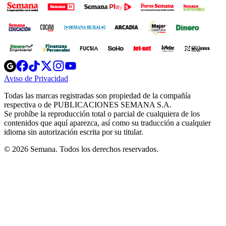
Opens
Opens
Opens
Opens
Opens
in
in
in
in
in
Aviso de Privacidad
Opens
new
new
new
new
new
in
window
window
window
window
window
Todas las marcas registradas son propiedad de la compañía
new
respectiva o de PUBLICACIONES SEMANA S.A.
window
Se prohíbe la reproducción total o parcial de cualquiera de los
contenidos que aquí aparezca, así como su traducción a cualquier
idioma sin autorización escrita por su titular.
© 2026 Semana. Todos los derechos reservados.