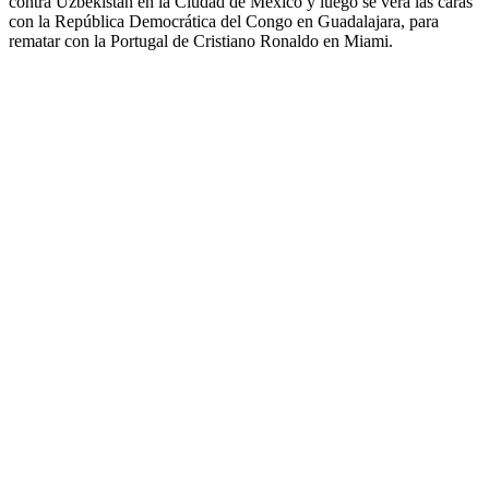
contra Uzbekistán en la Ciudad de México y luego se verá las caras
con la República Democrática del Congo en Guadalajara, para
rematar con la Portugal de Cristiano Ronaldo en Miami.