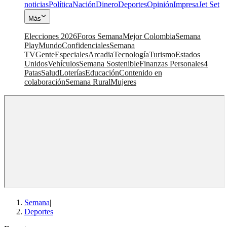
noticias
Política
Nación
Dinero
Deportes
Opinión
Impresa
Jet Set
Más
Elecciones 2026
Foros Semana
Mejor Colombia
Semana
Play
Mundo
Confidenciales
Semana
TV
Gente
Especiales
Arcadia
Tecnología
Turismo
Estados
Unidos
Vehículos
Semana Sostenible
Finanzas Personales
4
Patas
Salud
Loterías
Educación
Contenido en
colaboración
Semana Rural
Mujeres
Semana
|
Deportes