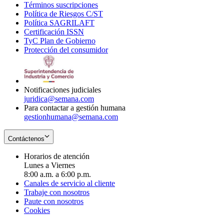
Términos suscripciones
new
Opens
in
Política de Riesgos C/ST
window
in
Opens
new
Política SAGRILAFT
Opens
new
in
window
Certificación ISSN
Opens
in
window
new
TyC Plan de Gobierno
in
new
Opens
window
Protección del consumidor
new
window
in
Opens
window
new
in
window
new
window
Notificaciones judiciales
juridica@semana.com
Para contactar a gestión humana
gestionhumana@semana.com
Contáctenos
Horarios de atención
Lunes a Viernes
8:00 a.m. a 6:00 p.m.
Canales de servicio al cliente
Trabaje con nosotros
Paute con nosotros
Cookies