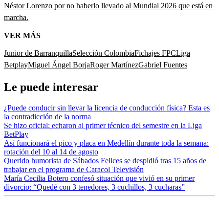
Néstor Lorenzo por no haberlo llevado al Mundial 2026 que está en
marcha.
VER MÁS
Junior de Barranquilla
Selección Colombia
Fichajes FPC
Liga
Betplay
Miguel Ángel Borja
Roger Martínez
Gabriel Fuentes
Le puede interesar
¿Puede conducir sin llevar la licencia de conducción física? Esta es
la contradicción de la norma
Se hizo oficial: echaron al primer técnico del semestre en la Liga
BetPlay
Así funcionará el pico y placa en Medellín durante toda la semana:
rotación del 10 al 14 de agosto
Querido humorista de Sábados Felices se despidió tras 15 años de
trabajar en el programa de Caracol Televisión
María Cecilia Botero confesó situación que vivió en su primer
divorcio: “Quedé con 3 tenedores, 3 cuchillos, 3 cucharas”