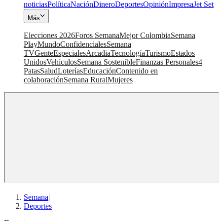
noticias
Política
Nación
Dinero
Deportes
Opinión
Impresa
Jet Set
Más
Elecciones 2026
Foros Semana
Mejor Colombia
Semana
Play
Mundo
Confidenciales
Semana
TV
Gente
Especiales
Arcadia
Tecnología
Turismo
Estados
Unidos
Vehículos
Semana Sostenible
Finanzas Personales
4
Patas
Salud
Loterías
Educación
Contenido en
colaboración
Semana Rural
Mujeres
Semana
|
Deportes