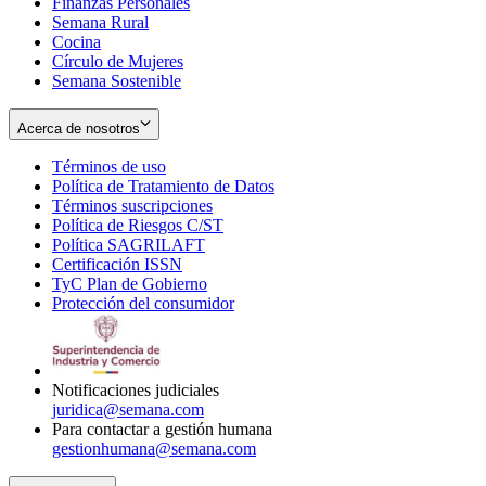
Finanzas Personales
Semana Rural
Cocina
Círculo de Mujeres
Semana Sostenible
Acerca de nosotros
Términos de uso
Opens
Política de Tratamiento de Datos
in
Opens
Términos suscripciones
new
Opens
in
Política de Riesgos C/ST
window
in
Opens
new
Política SAGRILAFT
Opens
new
in
window
Certificación ISSN
Opens
in
window
new
TyC Plan de Gobierno
in
new
Opens
window
Protección del consumidor
new
window
in
Opens
window
new
in
window
new
window
Notificaciones judiciales
juridica@semana.com
Para contactar a gestión humana
gestionhumana@semana.com