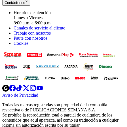
Contáctenos
Horarios de atención
Lunes a Viernes
8:00 a.m. a 6:00 p.m.
Canales de servicio al cliente
Trabaje con nosotros
Paute con nosotros
Cookies
Opens
Opens
Opens
Opens
Opens
in
in
in
in
in
Aviso de Privacidad
Opens
new
new
new
new
new
in
window
window
window
window
window
Todas las marcas registradas son propiedad de la compañía
new
respectiva o de PUBLICACIONES SEMANA S.A.
window
Se prohíbe la reproducción total o parcial de cualquiera de los
contenidos que aquí aparezca, así como su traducción a cualquier
idioma sin autorización escrita por su titular.