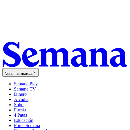
Nuestras marcas
Semana Play
Semana TV
Dinero
Arcadia
Soho
Opens
Fucsia
in
Opens
4 Patas
new
in
Educación
window
new
Foros Semana
window