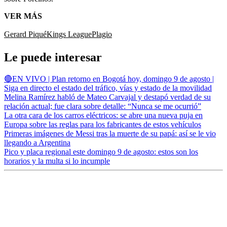
VER MÁS
Gerard Piqué
Kings League
Plagio
Le puede interesar
🔴EN VIVO | Plan retorno en Bogotá hoy, domingo 9 de agosto |
Siga en directo el estado del tráfico, vías y estado de la movilidad
Melina Ramírez habló de Mateo Carvajal y destapó verdad de su
relación actual; fue clara sobre detalle: “Nunca se me ocurrió”
La otra cara de los carros eléctricos: se abre una nueva puja en
Europa sobre las reglas para los fabricantes de estos vehículos
Primeras imágenes de Messi tras la muerte de su papá: así se le vio
llegando a Argentina
Pico y placa regional este domingo 9 de agosto: estos son los
horarios y la multa si lo incumple