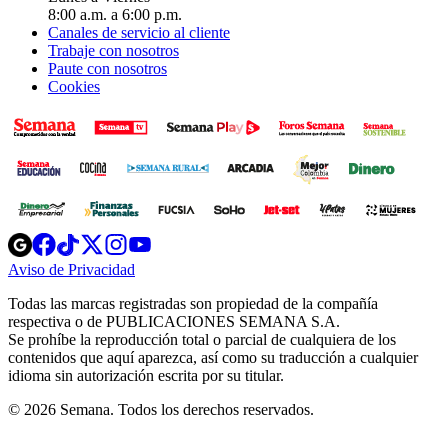
8:00 a.m. a 6:00 p.m.
Canales de servicio al cliente
Trabaje con nosotros
Paute con nosotros
Cookies
Opens
Opens
Opens
Opens
Opens
in
in
in
in
in
Aviso de Privacidad
Opens
new
new
new
new
new
in
window
window
window
window
window
Todas las marcas registradas son propiedad de la compañía
new
respectiva o de PUBLICACIONES SEMANA S.A.
window
Se prohíbe la reproducción total o parcial de cualquiera de los
contenidos que aquí aparezca, así como su traducción a cualquier
idioma sin autorización escrita por su titular.
© 2026 Semana. Todos los derechos reservados.