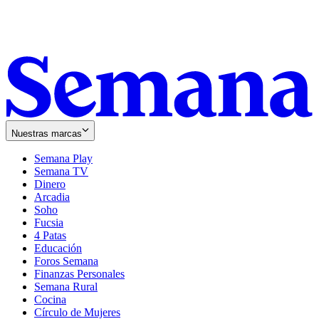
Nuestras marcas
Semana Play
Semana TV
Dinero
Arcadia
Soho
Opens
Fucsia
in
Opens
4 Patas
new
in
Educación
window
new
Foros Semana
window
Finanzas Personales
Semana Rural
Cocina
Círculo de Mujeres