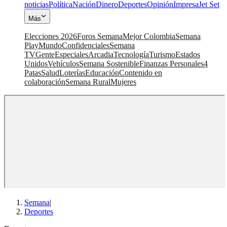
noticias
Política
Nación
Dinero
Deportes
Opinión
Impresa
Jet Set
Más
Elecciones 2026
Foros Semana
Mejor Colombia
Semana
Play
Mundo
Confidenciales
Semana
TV
Gente
Especiales
Arcadia
Tecnología
Turismo
Estados
Unidos
Vehículos
Semana Sostenible
Finanzas Personales
4
Patas
Salud
Loterías
Educación
Contenido en
colaboración
Semana Rural
Mujeres
Semana
|
Deportes