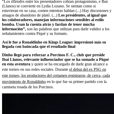
“Los rifirrafes entre los presentadores cobran protagonismo, e Ibai
(Llanos) se convierte en Lydia Lozano. Se sientan como si
estuvieran en su casa, comen mientras hablan (...) Hay discusiones y
amagos de abandono de plató. (...)
Los presidentes, al igual que
los colaboradores, manejan informaciones sensibles al estilo
bomba. Usan la cuenta atrás y fardan de tener mucha
información”,
son las palabras que utilizan para darle validez a los
señalamientos contra Piqué y su formato.
Así le fue a Ronaldinho en Kings League: impresionó más su
llegada con batucada que el resultado final
Dinho llegó para reforzar a Porcinos F. C., club que preside
Ibai Llanos, relevante influenciador que se ha sumado a Piqué
en esta aventura
y quien se ha encargado de darle gran alcance a
este torneo en sus redes sociales. Durante
el debut del ex PSG en
este torneo, los productores del certamen registraron, de cerca, cada
movimiento de Ronaldinho
en lo que fue su primer partido con la
camiseta rosada de los Porcinos.