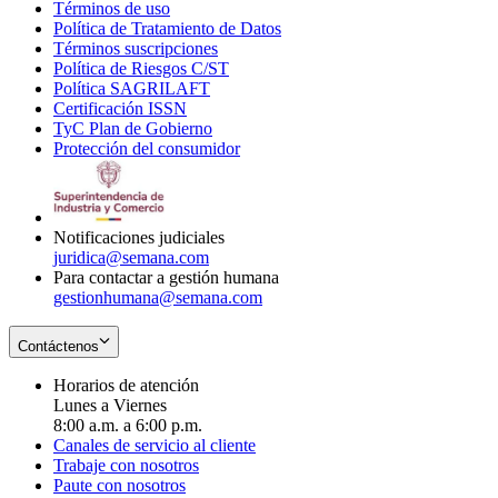
Términos de uso
Opens
Política de Tratamiento de Datos
in
Opens
Términos suscripciones
new
Opens
in
Política de Riesgos C/ST
window
in
Opens
new
Política SAGRILAFT
Opens
new
in
window
Certificación ISSN
Opens
in
window
new
TyC Plan de Gobierno
in
new
Opens
window
Protección del consumidor
new
window
in
Opens
window
new
in
window
new
window
Notificaciones judiciales
juridica@semana.com
Para contactar a gestión humana
gestionhumana@semana.com
Contáctenos
Horarios de atención
Lunes a Viernes
8:00 a.m. a 6:00 p.m.
Canales de servicio al cliente
Trabaje con nosotros
Paute con nosotros