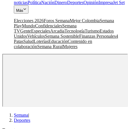
noticias
Política
Nación
Dinero
Deportes
Opinión
Impresa
Jet Set
Más
Elecciones 2026
Foros Semana
Mejor Colombia
Semana
Play
Mundo
Confidenciales
Semana
TV
Gente
Especiales
Arcadia
Tecnología
Turismo
Estados
Unidos
Vehículos
Semana Sostenible
Finanzas Personales
4
Patas
Salud
Loterías
Educación
Contenido en
colaboración
Semana Rural
Mujeres
Semana
|
Deportes