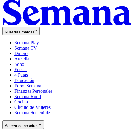
Nuestras marcas
Semana Play
Semana TV
Dinero
Arcadia
Soho
Opens
Fucsia
in
Opens
4 Patas
new
in
Educación
window
new
Foros Semana
window
Finanzas Personales
Semana Rural
Cocina
Círculo de Mujeres
Semana Sostenible
Acerca de nosotros