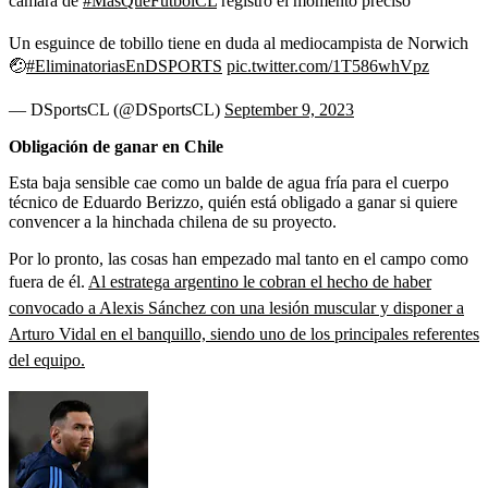
cámara de
#MásQueFútbolCL
registró el momento preciso
Un esguince de tobillo tiene en duda al mediocampista de Norwich
🤕
#EliminatoriasEnDSPORTS
pic.twitter.com/1T586whVpz
— DSportsCL (@DSportsCL)
September 9, 2023
Obligación de ganar en Chile
Esta baja sensible cae como un balde de agua fría para el cuerpo
técnico de Eduardo Berizzo, quién está obligado a ganar si quiere
convencer a la hinchada chilena de su proyecto.
Por lo pronto, las cosas han empezado mal tanto en el campo como
fuera de él.
Al estratega argentino le cobran el hecho de haber
convocado a Alexis Sánchez con una lesión muscular y disponer a
Arturo Vidal en el banquillo, siendo uno de los principales referentes
del equipo.