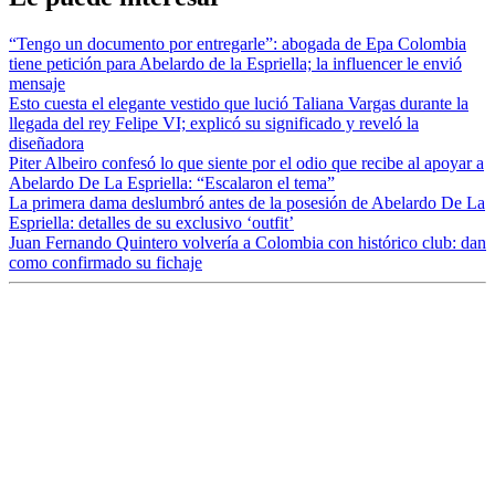
“Tengo un documento por entregarle”: abogada de Epa Colombia
tiene petición para Abelardo de la Espriella; la influencer le envió
mensaje
Esto cuesta el elegante vestido que lució Taliana Vargas durante la
llegada del rey Felipe VI; explicó su significado y reveló la
diseñadora
Piter Albeiro confesó lo que siente por el odio que recibe al apoyar a
Abelardo De La Espriella: “Escalaron el tema”
La primera dama deslumbró antes de la posesión de Abelardo De La
Espriella: detalles de su exclusivo ‘outfit’
Juan Fernando Quintero volvería a Colombia con histórico club: dan
como confirmado su fichaje