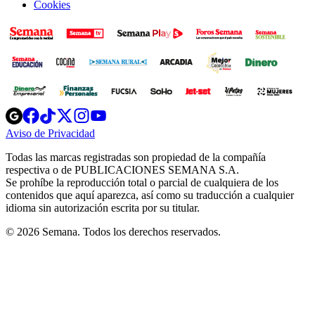
Cookies
Opens
Opens
Opens
Opens
Opens
in
in
in
in
in
Aviso de Privacidad
Opens
new
new
new
new
new
in
window
window
window
window
window
Todas las marcas registradas son propiedad de la compañía
new
respectiva o de PUBLICACIONES SEMANA S.A.
window
Se prohíbe la reproducción total o parcial de cualquiera de los
contenidos que aquí aparezca, así como su traducción a cualquier
idioma sin autorización escrita por su titular.
© 2026 Semana. Todos los derechos reservados.