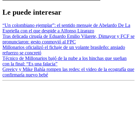
Le puede interesar
“Un colombiano ejemplar”: el sentido mensaje de Abelardo De La
Espriella con el que despide a Alfonso Lizarazo
Tras delicada cirugía de Eduardo Emilio Vilarete, Dimayor y FCF se
pronunciaron: gesto conmovió al FPC
Millonarios oficializó el fichaje de un volante brasileño: ansiado
refuerzo se concretó
Técnico de Millonarios bajó de la nube a los hinchas que sueñan
con la final: “Es una falacia”
Greeicy y Mike Bahía rompen las redes: el video de la ecografía que
confirmaría nuevo bebé