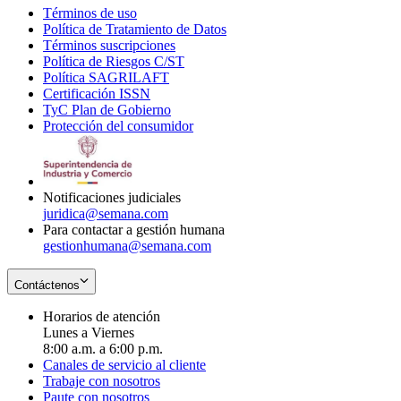
Términos de uso
Opens
Política de Tratamiento de Datos
in
Opens
Términos suscripciones
new
Opens
in
Política de Riesgos C/ST
window
in
Opens
new
Política SAGRILAFT
Opens
new
in
window
Certificación ISSN
Opens
in
window
new
TyC Plan de Gobierno
in
new
Opens
window
Protección del consumidor
new
window
in
Opens
window
new
in
window
new
window
Notificaciones judiciales
juridica@semana.com
Para contactar a gestión humana
gestionhumana@semana.com
Contáctenos
Horarios de atención
Lunes a Viernes
8:00 a.m. a 6:00 p.m.
Canales de servicio al cliente
Trabaje con nosotros
Paute con nosotros