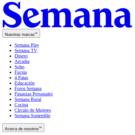
Nuestras marcas
Semana Play
Semana TV
Dinero
Arcadia
Soho
Opens
Fucsia
in
Opens
4 Patas
new
in
Educación
window
new
Foros Semana
window
Finanzas Personales
Semana Rural
Cocina
Círculo de Mujeres
Semana Sostenible
Acerca de nosotros