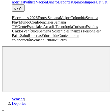
noticias
Política
Nación
Dinero
Deportes
Opinión
Impresa
Jet Set
Más
Elecciones 2026
Foros Semana
Mejor Colombia
Semana
Play
Mundo
Confidenciales
Semana
TV
Gente
Especiales
Arcadia
Tecnología
Turismo
Estados
Unidos
Vehículos
Semana Sostenible
Finanzas Personales
4
Patas
Salud
Loterías
Educación
Contenido en
colaboración
Semana Rural
Mujeres
Semana
|
Deportes