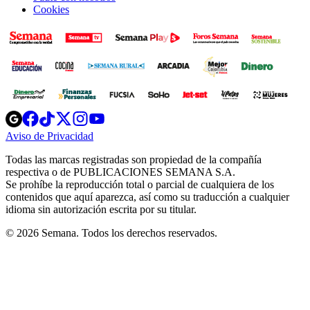
Cookies
Opens
Opens
Opens
Opens
Opens
in
in
in
in
in
Aviso de Privacidad
Opens
new
new
new
new
new
in
window
window
window
window
window
Todas las marcas registradas son propiedad de la compañía
new
respectiva o de PUBLICACIONES SEMANA S.A.
window
Se prohíbe la reproducción total o parcial de cualquiera de los
contenidos que aquí aparezca, así como su traducción a cualquier
idioma sin autorización escrita por su titular.
© 2026 Semana. Todos los derechos reservados.