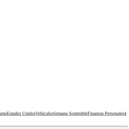
ismo
Estados Unidos
Vehículos
Semana Sostenible
Finanzas Personales
4