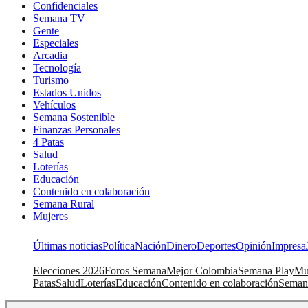
Confidenciales
Semana TV
Gente
Especiales
Arcadia
Tecnología
Turismo
Estados Unidos
Vehículos
Semana Sostenible
Finanzas Personales
4 Patas
Salud
Loterías
Educación
Contenido en colaboración
Semana Rural
Mujeres
Últimas noticias
Política
Nación
Dinero
Deportes
Opinión
Impresa
Elecciones 2026
Foros Semana
Mejor Colombia
Semana Play
Mu
Patas
Salud
Loterías
Educación
Contenido en colaboración
Seman