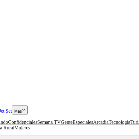
Jet Set
Más
ndo
Confidenciales
Semana TV
Gente
Especiales
Arcadia
Tecnología
Tur
a Rural
Mujeres