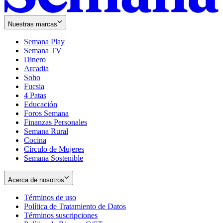
Nuestras marcas
Semana Play
Semana TV
Dinero
Arcadia
Soho
Opens
Fucsia
in
Opens
4 Patas
new
in
Educación
window
new
Foros Semana
window
Finanzas Personales
Semana Rural
Cocina
Círculo de Mujeres
Semana Sostenible
Acerca de nosotros
Términos de uso
Opens
Política de Tratamiento de Datos
in
Opens
Términos suscripciones
new
Opens
in