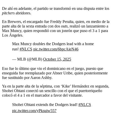
De ahí en adelante, el partido se transformó en una disputa entre los
pitchers
abridores.
En Brewers, el encargado fue Freddy Peralta, quien, en medio de la
parte alta de la sexta entrada con dos
outs
, realizó un lanzamiento a
Max Muncy, quien respondió con un jonrón que puso el 3 a 1 para
Los Ángeles.
Max Muncy doubles the Dodgers lead with a home
run!
#NLCS
pic.twitter.com/6bpcAieN46
— MLB (@MLB)
October 15, 2025
Eso fue lo último que vio el dominicano en el juego, puesto que
enseguida fue reemplazado por Abner Uribe, quien posteriormente
fue sustituido por Aaron Ashby.
Ya en la parte alta de la séptima, con ‘Kike’ Hernández en segunda,
Shohei Ohtani conectó un sencillo con el que el puertorriqueño
colocó el 4 a 1 en el marcador a favor del visitante.
Shohei Ohtani extends the Dodgers lead!
#NLCS
pic.twitter.com/yPksuiw557