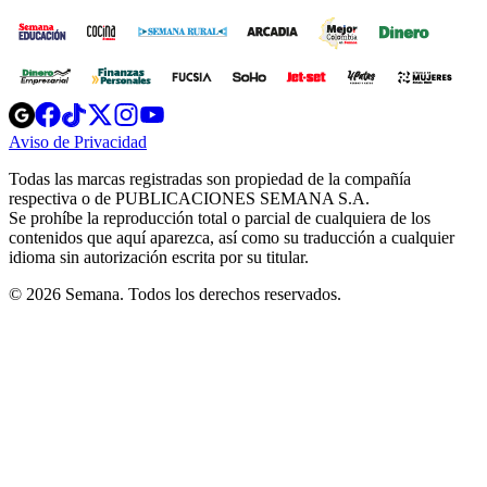
Opens
Opens
Opens
Opens
Opens
in
in
in
in
in
Aviso de Privacidad
Opens
new
new
new
new
new
in
window
window
window
window
window
Todas las marcas registradas son propiedad de la compañía
new
respectiva o de PUBLICACIONES SEMANA S.A.
window
Se prohíbe la reproducción total o parcial de cualquiera de los
contenidos que aquí aparezca, así como su traducción a cualquier
idioma sin autorización escrita por su titular.
© 2026 Semana. Todos los derechos reservados.