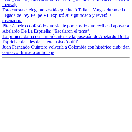
mensaje
Esto cuesta el elegante vestido que lució Taliana Vargas durante la
llegada del rey Felipe VI; explicó su significado y reveló la
diseñadora
Piter Albeiro confesó lo que siente por el odio que recibe al apoyar a
Abelardo De La Espriella: “Escalaron el tema”
La primera dama deslumbró antes de la posesión de Abelardo De La
Espriella: detalles de su exclusivo ‘outfit’
Juan Fernando Quintero volvería a Colombia con histórico club: dan
como confirmado su fichaje