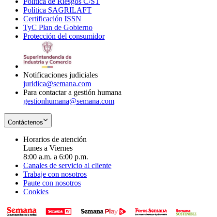
Política de Riesgos C/ST
window
in
Opens
new
Política SAGRILAFT
Opens
new
in
window
Certificación ISSN
Opens
in
window
new
TyC Plan de Gobierno
in
new
Opens
window
Protección del consumidor
new
window
in
Opens
window
new
in
window
new
window
Notificaciones judiciales
juridica@semana.com
Para contactar a gestión humana
gestionhumana@semana.com
Contáctenos
Horarios de atención
Lunes a Viernes
8:00 a.m. a 6:00 p.m.
Canales de servicio al cliente
Trabaje con nosotros
Paute con nosotros
Cookies