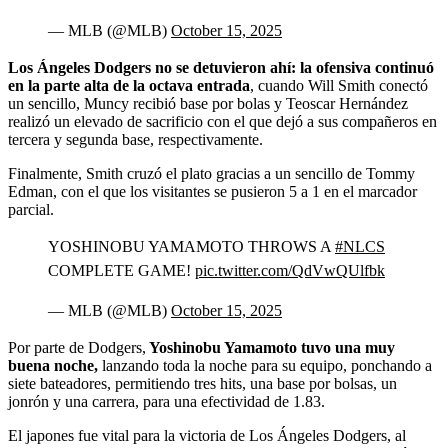
— MLB (@MLB)
October 15, 2025
Los Ángeles Dodgers no se detuvieron ahí: la ofensiva continuó
en la parte alta de la octava entrada
, cuando Will Smith conectó
un sencillo, Muncy recibió base por bolas y Teoscar Hernández
realizó un elevado de sacrificio con el que dejó a sus compañeros en
tercera y segunda base, respectivamente.
Finalmente, Smith cruzó el plato gracias a un sencillo de Tommy
Edman, con el que los visitantes se pusieron 5 a 1 en el marcador
parcial.
YOSHINOBU YAMAMOTO THROWS A
#NLCS
COMPLETE GAME!
pic.twitter.com/QdVwQUlfbk
— MLB (@MLB)
October 15, 2025
Por parte de Dodgers,
Yoshinobu Yamamoto tuvo una muy
buena noche,
lanzando toda la noche para su equipo, ponchando a
siete bateadores, permitiendo tres hits, una base por bolsas, un
jonrón y una carrera, para una efectividad de 1.83.
El japones fue vital para la victoria de Los Ángeles Dodgers, al