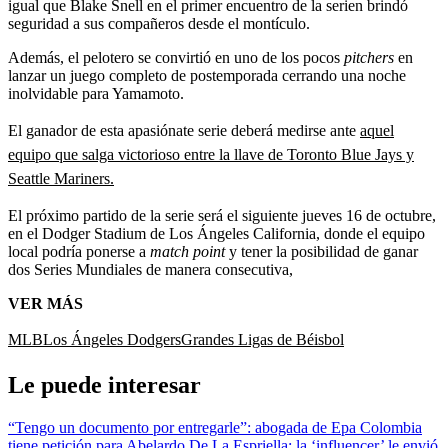
igual que Blake Snell en el primer encuentro de la serien brindó
seguridad a sus compañeros desde el montículo.
Además, el pelotero se convirtió en uno de los pocos
pitchers
en
lanzar un juego completo de postemporada cerrando una noche
inolvidable para Yamamoto.
El ganador de esta apasiónate serie deberá medirse ante
aquel
equipo que salga victorioso entre la llave de Toronto Blue Jays y
Seattle Mariners.
El próximo partido de la serie será el siguiente jueves 16 de octubre,
en el Dodger Stadium de Los Ángeles California, donde el equipo
local podría ponerse a
match point
y tener la posibilidad de ganar
dos Series Mundiales de manera consecutiva,
VER MÁS
MLB
Los Ángeles Dodgers
Grandes Ligas de Béisbol
Le puede interesar
“Tengo un documento por entregarle”: abogada de Epa Colombia
tiene petición para Abelardo De La Espriella; la ‘influencer’ le envió