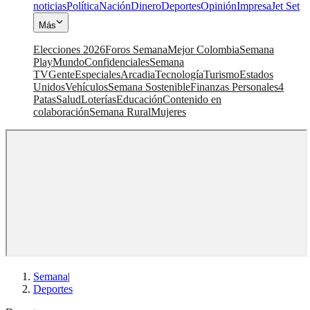
noticias
Política
Nación
Dinero
Deportes
Opinión
Impresa
Jet Set
Más
Elecciones 2026
Foros Semana
Mejor Colombia
Semana
Play
Mundo
Confidenciales
Semana
TV
Gente
Especiales
Arcadia
Tecnología
Turismo
Estados
Unidos
Vehículos
Semana Sostenible
Finanzas Personales
4
Patas
Salud
Loterías
Educación
Contenido en
colaboración
Semana Rural
Mujeres
Semana
|
Deportes