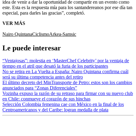
idea de venir a dar la oportunidad de compartir en un evento como
este. Esta es la respuesta mía para los santandereanos por ese día tan
especial, para darles las gracias”, completó.
VER MÁS
Nairo Quintana
Ciclismo
Arkea-Samsic
Le puede interesar
“Ventajosas”: molestia en ‘MasterChef Celebrity’ por la ventaja de
tiempo en el atril que desató la furia de los participantes
No se retira en La Vuelta a España: Nairo Quintana confirma cuál
será su última competencia antes del retiro
El último decreto del MinTransporte de Petro: estos son los cambios
anunciados para “Zonas Diferenciales”
Vozinha expuso la razón de su retraso para firmar con su nuevo club
en Chile: conmueve el corazón de sus hinchas
Selección Colombia femenina cae con México en la final de los
Centroamericanos y del Caribe: logran medalla de plata