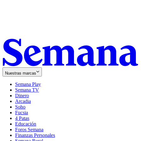
Nuestras marcas
Semana Play
Semana TV
Dinero
Arcadia
Soho
Opens
Fucsia
in
Opens
4 Patas
new
in
Educación
window
new
Foros Semana
window
Finanzas Personales
Semana Rural