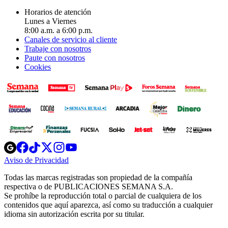
Horarios de atención
Lunes a Viernes
8:00 a.m. a 6:00 p.m.
Canales de servicio al cliente
Trabaje con nosotros
Paute con nosotros
Cookies
Opens
Opens
Opens
Opens
Opens
in
in
in
in
in
Aviso de Privacidad
Opens
new
new
new
new
new
in
window
window
window
window
window
Todas las marcas registradas son propiedad de la compañía
new
respectiva o de PUBLICACIONES SEMANA S.A.
window
Se prohíbe la reproducción total o parcial de cualquiera de los
contenidos que aquí aparezca, así como su traducción a cualquier
idioma sin autorización escrita por su titular.