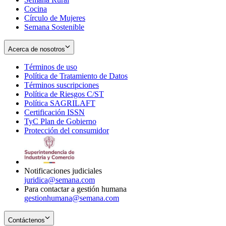
Cocina
Círculo de Mujeres
Semana Sostenible
Acerca de nosotros
Términos de uso
Opens
Política de Tratamiento de Datos
in
Opens
Términos suscripciones
new
Opens
in
Política de Riesgos C/ST
window
in
Opens
new
Política SAGRILAFT
Opens
new
in
window
Certificación ISSN
Opens
in
window
new
TyC Plan de Gobierno
in
new
Opens
window
Protección del consumidor
new
window
in
Opens
window
new
in
window
new
window
Notificaciones judiciales
juridica@semana.com
Para contactar a gestión humana
gestionhumana@semana.com
Contáctenos