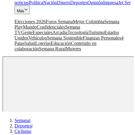
noticias
Política
Nación
Dinero
Deportes
Opinión
Impresa
Jet Set
Más
Elecciones 2026
Foros Semana
Mejor Colombia
Semana
Play
Mundo
Confidenciales
Semana
TV
Gente
Especiales
Arcadia
Tecnología
Turismo
Estados
Unidos
Vehículos
Semana Sostenible
Finanzas Personales
4
Patas
Salud
Loterías
Educación
Contenido en
colaboración
Semana Rural
Mujeres
Semana
|
Deportes
|
Ciclismo