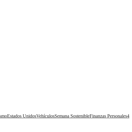
ismo
Estados Unidos
Vehículos
Semana Sostenible
Finanzas Personales
4