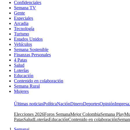
Confidenciales
Semana TV
Gente
Especiales
Arcadia
Tecnología
Turismo
Estados Unidos
Vehículos
Semana Sostenible
Finanzas Personales
4 Patas
Salud
Loterías
Educación
Contenido en colaboración
Semana Rural
Mujeres
Últimas noticias
Política
Nación
Dinero
Deportes
Opinión
Impresa
Elecciones 2026
Foros Semana
Mejor Colombia
Semana Play
Mu
Patas
Salud
Loterías
Educación
Contenido en colaboración
Seman
Semana
|