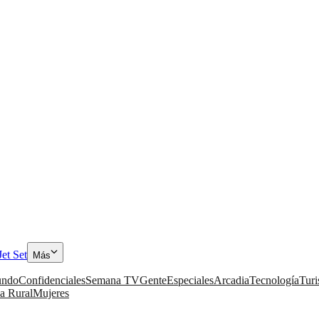
Jet Set
Más
ndo
Confidenciales
Semana TV
Gente
Especiales
Arcadia
Tecnología
Tur
a Rural
Mujeres