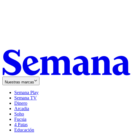
Nuestras marcas
Semana Play
Semana TV
Dinero
Arcadia
Soho
Opens
Fucsia
in
Opens
4 Patas
new
in
Educación
window
new