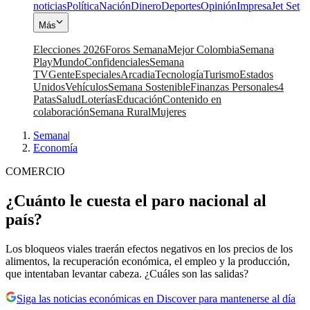
noticias
Política
Nación
Dinero
Deportes
Opinión
Impresa
Jet Set
Más
Elecciones 2026
Foros Semana
Mejor Colombia
Semana
Play
Mundo
Confidenciales
Semana
TV
Gente
Especiales
Arcadia
Tecnología
Turismo
Estados
Unidos
Vehículos
Semana Sostenible
Finanzas Personales
4
Patas
Salud
Loterías
Educación
Contenido en
colaboración
Semana Rural
Mujeres
Semana
|
Economía
COMERCIO
¿Cuánto le cuesta el paro nacional al
país?
Los bloqueos viales traerán efectos negativos en los precios de los
alimentos, la recuperación económica, el empleo y la producción,
que intentaban levantar cabeza. ¿Cuáles son las salidas?
Siga las noticias económicas en Discover para mantenerse al día