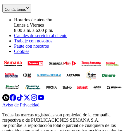
Contáctenos
Horarios de atención
Lunes a Viernes
8:00 a.m. a 6:00 p.m.
Canales de servicio al cliente
Trabaje con nosotros
Paute con nosotros
Cookies
Opens
Opens
Opens
Opens
Opens
in
in
in
in
in
Aviso de Privacidad
Opens
new
new
new
new
new
in
window
window
window
window
window
Todas las marcas registradas son propiedad de la compañía
new
respectiva o de PUBLICACIONES SEMANA S.A.
window
Se prohíbe la reproducción total o parcial de cualquiera de los
contenidos que aquí aparezca, así como su traducción a cualquier