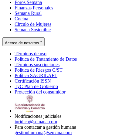
Foros Semana
window
Finanzas Personales
Semana Rural
Cocina
Círculo de Mujeres
Semana Sostenible
Acerca de nosotros
Términos de uso
Opens
Política de Tratamiento de Datos
in
Opens
Términos suscripciones
new
Opens
in
Política de Riesgos C/ST
window
in
Opens
new
Política SAGRILAFT
Opens
new
in
window
Certificación ISSN
Opens
in
window
new
TyC Plan de Gobierno
in
new
Opens
window
Protección del consumidor
new
window
in
Opens
window
new
in
window
new
window
Notificaciones judiciales
juridica@semana.com
Para contactar a gestión humana
gestionhumana@semana.com